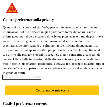
Stai visitando il sito web della "Sika Schweiz AG", sembra che si
stia accedendo da "Stati Uniti". Esiste un sito web separato per il
vostro paese.
Centro preferenze sulla privacy
PASSARE A
RIMANERE SIKA
SELEZIONARE
Quando si visita qualsiasi sito Web, questo può memorizzare o recuperare
informazioni sul tuo browser, in gran parte sotto forma di cookie. Queste
SIKA USA
SCHWEIZ AG
IL PAESE
informazioni potrebbero essere su di te, le tue preferenze o il tuo dispositivo e
sono utilizzate in gran parte per far funzionare il sito secondo le tue
aspettative. Le informazioni di solito non ti identificano direttamente, ma
Sika Schweiz AG
possono fornire un'esperienza Web più personalizzata. Poiché rispettiamo il
tuo diritto alla privacy, è possibile scegliere di non consentire alcuni tipi di
cookie. Clicca sulle intestazioni delle diverse categorie per saperne di più e
modificare le impostazioni predefinite. Tuttavia, il bloccaggio di alcuni tipi di
cookie può avere impatto sulla tua esperienza del sito e dei servizi che siamo
RIVESTIMENTI
in grado di offrire.
INFORMATIVA SUI COOKIE
Conferma le mie scelte
Gestisci preferenze consenso