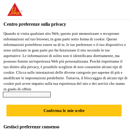
Stai visitando il sito web della "Sika Schweiz AG", sembra che si
stia accedendo da "Stati Uniti". Esiste un sito web separato per il
vostro paese.
Centro preferenze sulla privacy
Construction
...
Sikafloor® Pronto Hardener
PASSARE A
RIMANERE SIKA
SELEZIONARE
Quando si visita qualsiasi sito Web, questo può memorizzare o recuperare
informazioni sul tuo browser, in gran parte sotto forma di cookie. Queste
SIKA USA
SCHWEIZ AG
IL PAESE
informazioni potrebbero essere su di te, le tue preferenze o il tuo dispositivo e
sono utilizzate in gran parte per far funzionare il sito secondo le tue
aspettative. Le informazioni di solito non ti identificano direttamente, ma
Sika Schweiz AG
possono fornire un'esperienza Web più personalizzata. Poiché rispettiamo il
Sikafloor® Pronto
tuo diritto alla privacy, è possibile scegliere di non consentire alcuni tipi di
cookie. Clicca sulle intestazioni delle diverse categorie per saperne di più e
modificare le impostazioni predefinite. Tuttavia, il bloccaggio di alcuni tipi di
Hardener
cookie può avere impatto sulla tua esperienza del sito e dei servizi che siamo
in grado di offrire.
INFORMATIVA SUI COOKIE
Induritore per Sikafloor® Pronto
Conferma le mie scelte
Induritore a base di perossido di dibenzoile per
Sikafloor® Pronto.
Gestisci preferenze consenso