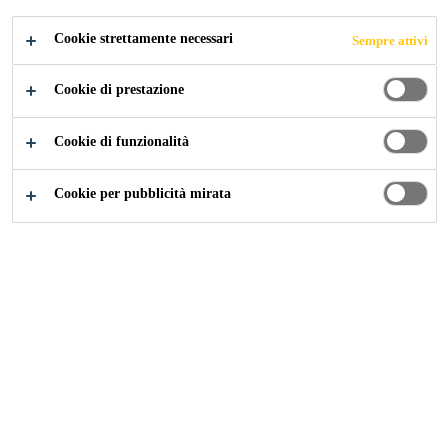
Componente dei prodotti modulari
Cookie strettamente necessari
Sempre attivi
Sikafloor® Pronto.
Cookie di prestazione
SCHEDA DATI
SCHEDA DATI
MOSTRA
Cookie di funzionalità
DEL
DI
TUTTI I
PRODOTTO
SICUREZZA
DOCUMENTI
Cookie per pubblicità mirata
Panoramica
Dettagli del prodotto
Impiego
Per indurire tutti i prodotti Sikafloor® Pronto.
Vantaggi
Componente dei prodotti modulari Sikafloor® Pronto.