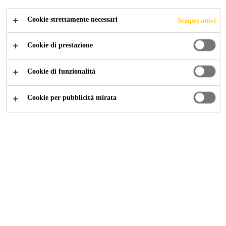
POLIURETANIC
Cookie strettamente necessari
Sempre attivi
A
Cookie di prestazione
Cookie di funzionalità
Cookie per pubblicità mirata
Construction
...
Purform® - La nuova tecnologia poliur
Il giusto equilibrio -
Purform®