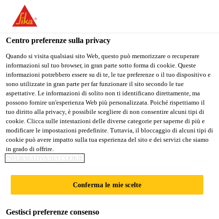
Stai visitando il sito web della "Sika Schweiz AG", sembra che si
stia accedendo da "Stati Uniti". Esiste un sito web separato per il
vostro paese.
Centro preferenze sulla privacy
PASSARE A
RIMANERE SIKA
SELEZIONARE
Quando si visita qualsiasi sito Web, questo può memorizzare o recuperare
informazioni sul tuo browser, in gran parte sotto forma di cookie. Queste
SIKA USA
SCHWEIZ AG
IL PAESE
informazioni potrebbero essere su di te, le tue preferenze o il tuo dispositivo e
sono utilizzate in gran parte per far funzionare il sito secondo le tue
aspettative. Le informazioni di solito non ti identificano direttamente, ma
Sika Schweiz AG
possono fornire un'esperienza Web più personalizzata. Poiché rispettiamo il
tuo diritto alla privacy, è possibile scegliere di non consentire alcuni tipi di
cookie. Clicca sulle intestazioni delle diverse categorie per saperne di più e
modificare le impostazioni predefinite. Tuttavia, il bloccaggio di alcuni tipi di
cookie può avere impatto sulla tua esperienza del sito e dei servizi che siamo
in grado di offrire.
PURFORM® -
INFORMATIVA SUI COOKIE
LA NUOVA
Conferma le mie scelte
TECNOLOGIA
Gestisci preferenze consenso