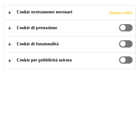
Cookie strettamente necessari
Sempre attivi
Cookie di prestazione
Construction
Incollaggio e sigillatura nell’edilizia
Cookie di funzionalità
Cookie per pubblicità mirata
Incollaggio e sigillatura
elastici nell’edilizia
La nostra ampia gamma di prodotti Sika offre la soluzione
giusta per quasi tutti i problemi di fissaggio e di
sigillatura. Ogni mastice d’incollaggio o di sigillatura ha
caratteristiche del tutto specifiche, concepite