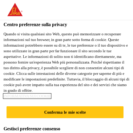
Stai visitando il sito web della "Sika Schweiz AG", sembra che si
stia accedendo da "Stati Uniti". Esiste un sito web separato per il
vostro paese.
Centro preferenze sulla privacy
PASSARE A
RIMANERE SIKA
SELEZIONARE
Quando si visita qualsiasi sito Web, questo può memorizzare o recuperare
informazioni sul tuo browser, in gran parte sotto forma di cookie. Queste
SIKA USA
SCHWEIZ AG
IL PAESE
informazioni potrebbero essere su di te, le tue preferenze o il tuo dispositivo e
sono utilizzate in gran parte per far funzionare il sito secondo le tue
aspettative. Le informazioni di solito non ti identificano direttamente, ma
Sika Schweiz AG
possono fornire un'esperienza Web più personalizzata. Poiché rispettiamo il
tuo diritto alla privacy, è possibile scegliere di non consentire alcuni tipi di
cookie. Clicca sulle intestazioni delle diverse categorie per saperne di più e
modificare le impostazioni predefinite. Tuttavia, il bloccaggio di alcuni tipi di
cookie può avere impatto sulla tua esperienza del sito e dei servizi che siamo
in grado di offrire.
INCOLLAGGIO
INFORMATIVA SUI COOKIE
E SIGILLATURA
Conferma le mie scelte
NELL’EDILIZIA
Gestisci preferenze consenso