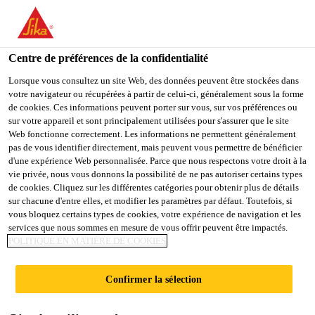
You are accessing "Sika Schweiz AG", it seems you are
accessing it from "États-Unis". We have a dedicated website for
your country.
Centre de préférences de la confidentialité
TO
Lorsque vous consultez un site Web, des données peuvent être stockées dans
STAY ON THE SIKA
SELECT A
votre navigateur ou récupérées à partir de celui-ci, généralement sous la forme
SIKA
SCHWEIZ AG WEBSITE
COUNTRY
de cookies. Ces informations peuvent porter sur vous, sur vos préférences ou
USA
sur votre appareil et sont principalement utilisées pour s'assurer que le site
Web fonctionne correctement. Les informations ne permettent généralement
pas de vous identifier directement, mais peuvent vous permettre de bénéficier
Sika Schweiz AG
d'une expérience Web personnalisée. Parce que nous respectons votre droit à la
vie privée, nous vous donnons la possibilité de ne pas autoriser certains types
de cookies. Cliquez sur les différentes catégories pour obtenir plus de détails
sur chacune d'entre elles, et modifier les paramètres par défaut. Toutefois, si
vous bloquez certains types de cookies, votre expérience de navigation et les
services que nous sommes en mesure de vous offrir peuvent être impactés.
POLITIQUE EN MATIÈRE DE COOKIES
PURFORM® -
Confirmer la sélection
LA NOUVELLE