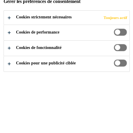
TECHNOLOGIE
Gérer les préférences de consentement
POLYURÉTHAN
Cookies strictement nécessaires
Toujours actif
E
Cookies de performance
Cookies de fonctionnalité
Cookies pour une publicité ciblée
Construction
...
Purform® - La nouvelle technologie p
Le juste équilibre -
Purform®