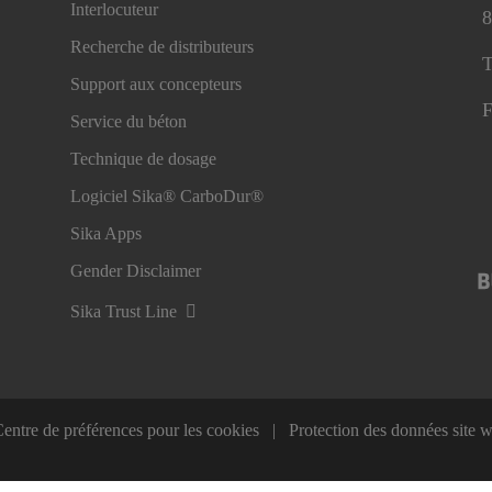
Interlocuteur
8
Recherche de distributeurs
T
Support aux concepteurs
F
Service du béton
Technique de dosage
Logiciel Sika® CarboDur®
Sika Apps
Gender Disclaimer
Sika Trust Line
entre de préférences pour les cookies
Protection des données site 