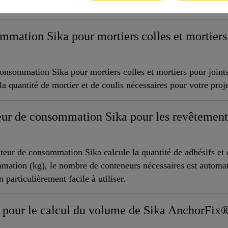
toit.
mmation Sika pour mortiers colles et mortiers 
nsommation Sika pour mortiers colles et mortiers pour joints 
 quantité de mortier et de coulis nécessaires pour votre proje
ur de consommation Sika pour les revêtements 
ateur de consommation Sika calcule la quantité de adhésifs et 
mmation (kg), le nombre de conteneurs nécessaires est automa
particulièrement facile à utiliser.
n pour le calcul du volume de Sika AnchorFix