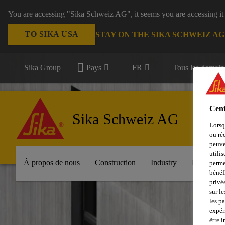
You are accessing "Sika Schweiz AG", it seems you are accessing it
TO SIKA USA
STAY ON THE SIKA SCHWEIZ A
Sika Group
Pays
FR
Tous les domain
Cent
Sika Schweiz AG
Lorsq
ou ré
peuve
utili
À propos de nous
Construction
Industry
Download
perme
bénéf
privé
sur le
les p
expér
être 