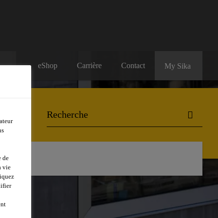
eShop
Carrière
Contact
My Sika
ateur
ns
ontact
e de
 vie
liquez
ifier
ent