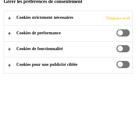
Gérer les préférences de consentement
Cookies strictement nécessaires
Toujours actif
Industry
Download Center
Verarbeitungsrichtlinien
Cookies de performance
Cookies de fonctionnalité
Cookies pour une publicité ciblée
Conseils d’utilisation et de traitement pour
le collage du métal
Directives d'application
PDF - 624 KB (FR)
Directive générale - Scellement des vitrages