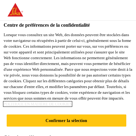
You are accessing "Sika Schweiz AG", it seems you are
accessing it from "États-Unis". We have a dedicated website for
your country.
Centre de préférences de la confidentialité
TO
Lorsque vous consultez un site Web, des données peuvent être stockées dans
STAY ON THE SIKA
SELECT A
votre navigateur ou récupérées à partir de celui-ci, généralement sous la forme
SIKA
SCHWEIZ AG WEBSITE
COUNTRY
de cookies. Ces informations peuvent porter sur vous, sur vos préférences ou
USA
sur votre appareil et sont principalement utilisées pour s'assurer que le site
Web fonctionne correctement. Les informations ne permettent généralement
pas de vous identifier directement, mais peuvent vous permettre de bénéficier
Sika Schweiz AG
d'une expérience Web personnalisée. Parce que nous respectons votre droit à la
vie privée, nous vous donnons la possibilité de ne pas autoriser certains types
de cookies. Cliquez sur les différentes catégories pour obtenir plus de détails
sur chacune d'entre elles, et modifier les paramètres par défaut. Toutefois, si
vous bloquez certains types de cookies, votre expérience de navigation et les
VERARBEITUNGS
services que nous sommes en mesure de vous offrir peuvent être impactés.
POLITIQUE EN MATIÈRE DE COOKIES
RICHTLINIEN
Confirmer la sélection