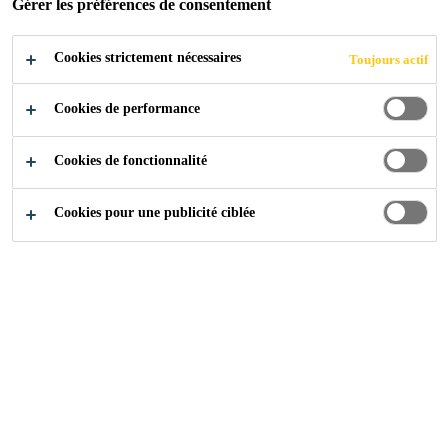
Gérer les préférences de consentement
PRODUITS
Cookies strictement nécessaires
Toujours actif
Cookies de performance
Construction
...
Produits et fiches techniques des produi
Cookies de fonctionnalité
Cookies pour une publicité ciblée
Vous recherchez un produit ou une fiche technique de
produit actuelle ? Il suffit d'entrer le nom du produit dans
le masque de recherche et de cliquer sur le produit
correspondant. Un produit n'est-il pas listé ?
N'hésitez pas
à nous contacter.