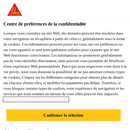
You are accessing "Sika Schweiz AG", it seems you are
accessing it from "États-Unis". We have a dedicated website for
your country.
Centre de préférences de la confidentialité
TO
Lorsque vous consultez un site Web, des données peuvent être stockées dans
STAY ON THE SIKA
SELECT A
votre navigateur ou récupérées à partir de celui-ci, généralement sous la forme
SIKA
SCHWEIZ AG WEBSITE
COUNTRY
de cookies. Ces informations peuvent porter sur vous, sur vos préférences ou
USA
sur votre appareil et sont principalement utilisées pour s'assurer que le site
Web fonctionne correctement. Les informations ne permettent généralement
pas de vous identifier directement, mais peuvent vous permettre de bénéficier
Sika Schweiz AG
d'une expérience Web personnalisée. Parce que nous respectons votre droit à la
vie privée, nous vous donnons la possibilité de ne pas autoriser certains types
de cookies. Cliquez sur les différentes catégories pour obtenir plus de détails
sur chacune d'entre elles, et modifier les paramètres par défaut. Toutefois, si
vous bloquez certains types de cookies, votre expérience de navigation et les
PRODUITS ET
services que nous sommes en mesure de vous offrir peuvent être impactés.
POLITIQUE EN MATIÈRE DE COOKIES
FICHES
Confirmer la sélection
TECHNIQUES DES