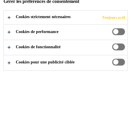
Gérer les préférences de consentement
Cookies strictement nécessaires
Toujours actif
Cookies de performance
Industry
...
Étanchéité
Cookies de fonctionnalité
Cookies pour une publicité ciblée
Avec une expérience inégalée pour des
applications dans le secteur de l'automobile,
le portefeuille de pointe Sikaflex® qui
comprend des colles et mastics d'étanchéité
monocomposants spécialement développés
afin d'offrir une solution simple et rapide
dans le processus de réparations de