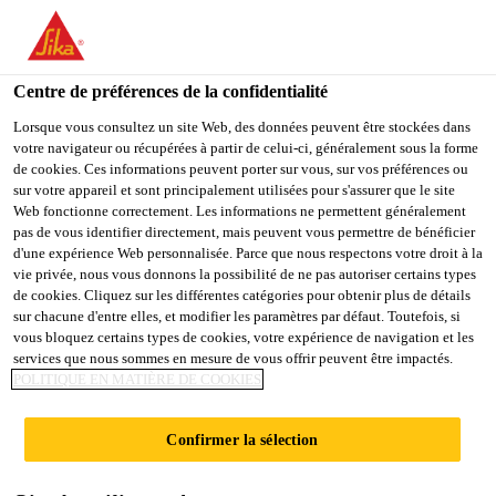
You are accessing "Sika Schweiz AG", it seems you are
accessing it from "États-Unis". We have a dedicated website for
your country.
Centre de préférences de la confidentialité
TO
Lorsque vous consultez un site Web, des données peuvent être stockées dans
STAY ON THE SIKA
SELECT A
votre navigateur ou récupérées à partir de celui-ci, généralement sous la forme
SIKA
SCHWEIZ AG WEBSITE
COUNTRY
de cookies. Ces informations peuvent porter sur vous, sur vos préférences ou
USA
sur votre appareil et sont principalement utilisées pour s'assurer que le site
Web fonctionne correctement. Les informations ne permettent généralement
pas de vous identifier directement, mais peuvent vous permettre de bénéficier
Sika Schweiz AG
d'une expérience Web personnalisée. Parce que nous respectons votre droit à la
vie privée, nous vous donnons la possibilité de ne pas autoriser certains types
de cookies. Cliquez sur les différentes catégories pour obtenir plus de détails
sur chacune d'entre elles, et modifier les paramètres par défaut. Toutefois, si
vous bloquez certains types de cookies, votre expérience de navigation et les
services que nous sommes en mesure de vous offrir peuvent être impactés.
POLITIQUE EN MATIÈRE DE COOKIES
ÉTANCHÉITÉ
Confirmer la sélection