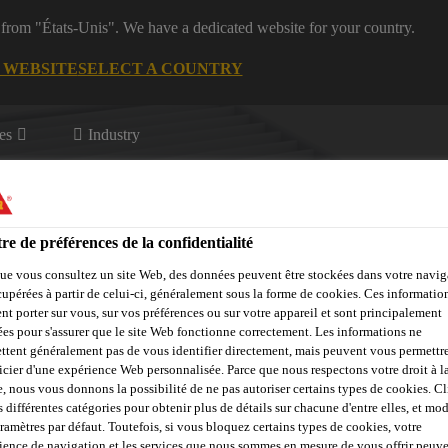
 from "États-Unis". We have a dedicated website for your country.
G WEBSITE
SELECT A COUNTRY
es
Industry
 haute performance
re de préférences de la confidentialité
ue vous consultez un site Web, des données peuvent être stockées dans votre navig
cupérées à partir de celui-ci, généralement sous la forme de cookies. Ces informatio
nt porter sur vous, sur vos préférences ou sur votre appareil et sont principalement
tions
Service
Distributeurs
sées pour s'assurer que le site Web fonctionne correctement. Les informations ne
ttent généralement pas de vous identifier directement, mais peuvent vous permettr
icier d'une expérience Web personnalisée. Parce que nous respectons votre droit à la
e, nous vous donnons la possibilité de ne pas autoriser certains types de cookies. C
s différentes catégories pour obtenir plus de détails sur chacune d'entre elles, et mod
aramètres par défaut. Toutefois, si vous bloquez certains types de cookies, votre
ience de navigation et les services que nous sommes en mesure de vous offrir peuv