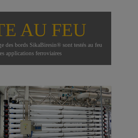
TE AU FEU
e des bords SikaBiresin® sont testés au feu
es applications ferroviaires