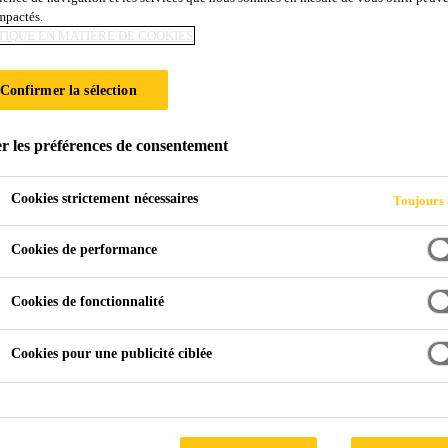
impactés.
TIQUE EN MATIÈRE DE COOKIES
ECHNIQUES
Confirmer la sélection
r les préférences de consentement
Cookies strictement nécessaires
Toujours 
Cookies de performance
es
Cookies de fonctionnalité
Cookies pour une publicité ciblée
 de Sika pour les applications de moulage techn
ir, les filtres à eau et les filtres de dialyse.