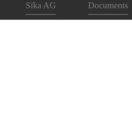
Sika AG
Documents
Résultats annuels Sika 2025
Fiche technique
(DE)
Fiche de sécurité
Rapport de gestion 2025 (EN)
Brochures
Liste des prix
Suivez-nous
Références
Autre Documents ...