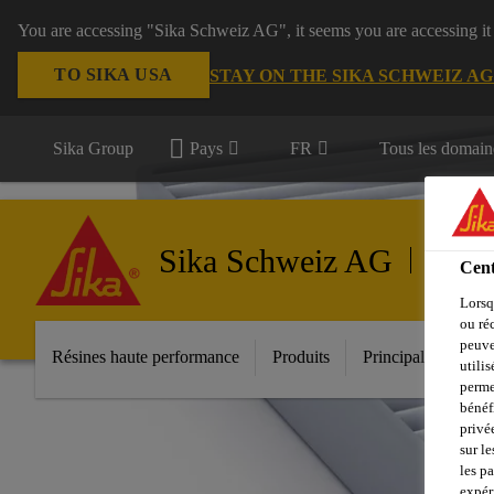
You are accessing "Sika Schweiz AG", it seems you are accessing it
TO SIKA USA
STAY ON THE SIKA SCHWEIZ A
Sika Group
Pays
FR
Tous les domain
Sika Schweiz AG
Résines
Cent
Lorsq
ou ré
peuve
Résines haute performance
Produits
Principales innova
utili
perme
bénéf
privé
sur le
les p
expér