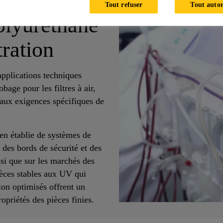
Tout refuser
Tout autor
olyuréthane
tration
applications techniques
age pour les filtres à air,
nt aux exigences spécifiques de
en établie de systèmes de
 des bords de sécurité et des
nsi que sur les marchés des
ièces stables aux UV qui
ion optimisés offrent un
opriétés des pièces finies.