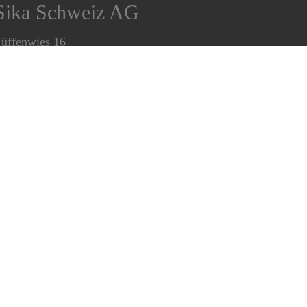
Sika Schweiz AG
üffenwies 16
048 Zurich
el.:
+41(0)58 436 40 40
ormulaire de contact