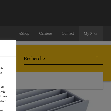
eShop
Carrière
Contact
My Sika
ateur
ns
e de
 vie
liquez
ifier
ent