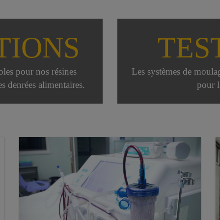
TIONS
TES
les pour nos résines
Les systèmes de moulag
es denrées alimentaires.
pour l