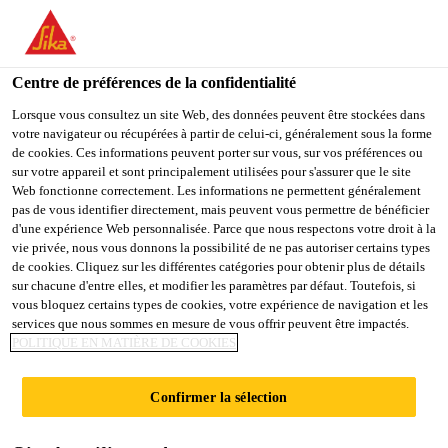
You are accessing "Sika Schweiz AG", it seems you are
accessing it from "États-Unis". We have a dedicated website for
your country.
Centre de préférences de la confidentialité
TO
Lorsque vous consultez un site Web, des données peuvent être stockées dans
STAY ON THE SIKA
SELECT A
votre navigateur ou récupérées à partir de celui-ci, généralement sous la forme
SIKA
SCHWEIZ AG WEBSITE
COUNTRY
de cookies. Ces informations peuvent porter sur vous, sur vos préférences ou
USA
sur votre appareil et sont principalement utilisées pour s'assurer que le site
Web fonctionne correctement. Les informations ne permettent généralement
pas de vous identifier directement, mais peuvent vous permettre de bénéficier
Sika Schweiz AG
d'une expérience Web personnalisée. Parce que nous respectons votre droit à la
vie privée, nous vous donnons la possibilité de ne pas autoriser certains types
de cookies. Cliquez sur les différentes catégories pour obtenir plus de détails
sur chacune d'entre elles, et modifier les paramètres par défaut. Toutefois, si
vous bloquez certains types de cookies, votre expérience de navigation et les
APPLICATIONS
services que nous sommes en mesure de vous offrir peuvent être impactés.
POLITIQUE EN MATIÈRE DE COOKIES
SIKA
Confirmer la sélection