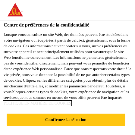
You are accessing "Sika Schweiz AG", it seems you are
accessing it from "États-Unis". We have a dedicated website for
your country.
Centre de préférences de la confidentialité
TO
Lorsque vous consultez un site Web, des données peuvent être stockées dans
STAY ON THE SIKA
SELECT A
votre navigateur ou récupérées à partir de celui-ci, généralement sous la forme
SIKA
SCHWEIZ AG WEBSITE
COUNTRY
de cookies. Ces informations peuvent porter sur vous, sur vos préférences ou
USA
sur votre appareil et sont principalement utilisées pour s'assurer que le site
Web fonctionne correctement. Les informations ne permettent généralement
pas de vous identifier directement, mais peuvent vous permettre de bénéficier
Sika Schweiz AG
d'une expérience Web personnalisée. Parce que nous respectons votre droit à la
vie privée, nous vous donnons la possibilité de ne pas autoriser certains types
de cookies. Cliquez sur les différentes catégories pour obtenir plus de détails
sur chacune d'entre elles, et modifier les paramètres par défaut. Toutefois, si
vous bloquez certains types de cookies, votre expérience de navigation et les
VORBEHANDLUN
services que nous sommes en mesure de vous offrir peuvent être impactés.
POLITIQUE EN MATIÈRE DE COOKIES
GSTABELLEN
Confirmer la sélection