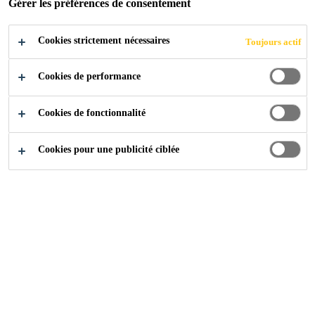
Gérer les préférences de consentement
Cookies strictement nécessaires
Toujours actif
Industry
Download Center
Vorbehandlungstabellen
Cookies de performance
Cookies de fonctionnalité
Cookies pour une publicité ciblée
Guide des préparations Marine
Documentations techniques
PDF - 255 KB (FR)
Polymères à terminaison silane
Documentations techniques
PDF - 613 KB (FR)