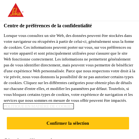
You are accessing "Sika Schweiz AG", it seems you are
accessing it from "États-Unis". We have a dedicated website for
your country.
Centre de préférences de la confidentialité
TO
Lorsque vous consultez un site Web, des données peuvent être stockées dans
STAY ON THE SIKA
SELECT A
votre navigateur ou récupérées à partir de celui-ci, généralement sous la forme
SIKA
SCHWEIZ AG WEBSITE
COUNTRY
de cookies. Ces informations peuvent porter sur vous, sur vos préférences ou
USA
sur votre appareil et sont principalement utilisées pour s'assurer que le site
Web fonctionne correctement. Les informations ne permettent généralement
pas de vous identifier directement, mais peuvent vous permettre de bénéficier
Sika Schweiz AG
d'une expérience Web personnalisée. Parce que nous respectons votre droit à la
vie privée, nous vous donnons la possibilité de ne pas autoriser certains types
de cookies. Cliquez sur les différentes catégories pour obtenir plus de détails
sur chacune d'entre elles, et modifier les paramètres par défaut. Toutefois, si
vous bloquez certains types de cookies, votre expérience de navigation et les
PERSONNES
services que nous sommes en mesure de vous offrir peuvent être impactés.
POLITIQUE EN MATIÈRE DE COOKIES
Confirmer la sélection