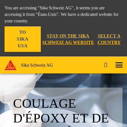
You are accessing "Sika Schweiz AG", it seems you are
accessing it from "États-Unis". We have a dedicated website for
your country.
TO
STAY ON THE SIKA
SELECT A
SIKA
SCHWEIZ AG WEBSITE
COUNTRY
USA
Sika Schweiz AG
COULAGE
D'ÉPOXY ET DE