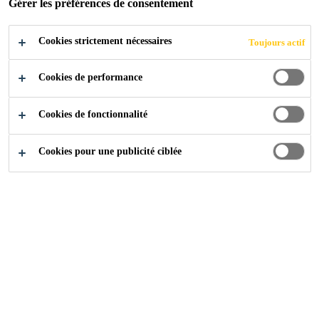
RÉSISTANTES À
Gérer les préférences de consentement
LA CHALEUR
Cookies strictement nécessaires
Toujours actif
Cookies de performance
Cookies de fonctionnalité
Industry
...
Résines de coulée époxy résistantes à la cha
Cookies pour une publicité ciblée
Résines de coulée époxy avec une très bonne
résistance à la température.