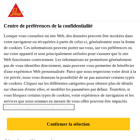
You are accessing "Sika Schweiz AG", it seems you are
accessing it from "États-Unis". We have a dedicated website for
your country.
Centre de préférences de la confidentialité
TO
Lorsque vous consultez un site Web, des données peuvent être stockées dans
STAY ON THE SIKA
SELECT A
votre navigateur ou récupérées à partir de celui-ci, généralement sous la forme
SIKA
SCHWEIZ AG WEBSITE
COUNTRY
de cookies. Ces informations peuvent porter sur vous, sur vos préférences ou
USA
sur votre appareil et sont principalement utilisées pour s'assurer que le site
Web fonctionne correctement. Les informations ne permettent généralement
pas de vous identifier directement, mais peuvent vous permettre de bénéficier
Sika Schweiz AG
d'une expérience Web personnalisée. Parce que nous respectons votre droit à la
vie privée, nous vous donnons la possibilité de ne pas autoriser certains types
de cookies. Cliquez sur les différentes catégories pour obtenir plus de détails
sur chacune d'entre elles, et modifier les paramètres par défaut. Toutefois, si
vous bloquez certains types de cookies, votre expérience de navigation et les
services que nous sommes en mesure de vous offrir peuvent être impactés.
POLITIQUE EN MATIÈRE DE COOKIES
RÉSINES DE
Confirmer la sélection
COULÉE ÉPOXY