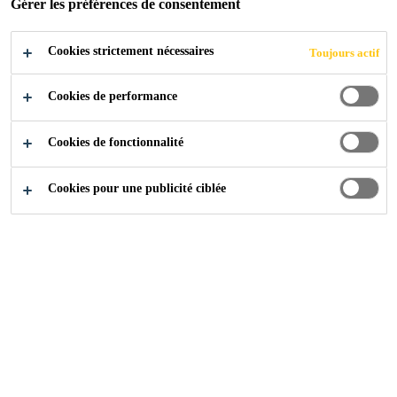
Gérer les préférences de consentement
Cookies strictement nécessaires
Toujours actif
Industry
...
Moulage des bords
Cookies de performance
Cookies de fonctionnalité
Cookies pour une publicité ciblée
Systèmes de coulée des bords à haute
résistance aux UV.
Systèmes de coulée des
bords