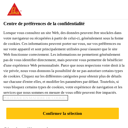
You are accessing "Sika Schweiz AG", it seems you are
accessing it from "États-Unis". We have a dedicated website for
your country.
Centre de préférences de la confidentialité
TO
Lorsque vous consultez un site Web, des données peuvent être stockées dans
STAY ON THE SIKA
SELECT A
votre navigateur ou récupérées à partir de celui-ci, généralement sous la forme
SIKA
SCHWEIZ AG WEBSITE
COUNTRY
de cookies. Ces informations peuvent porter sur vous, sur vos préférences ou
USA
sur votre appareil et sont principalement utilisées pour s'assurer que le site
Web fonctionne correctement. Les informations ne permettent généralement
pas de vous identifier directement, mais peuvent vous permettre de bénéficier
Sika Schweiz AG
d'une expérience Web personnalisée. Parce que nous respectons votre droit à la
vie privée, nous vous donnons la possibilité de ne pas autoriser certains types
de cookies. Cliquez sur les différentes catégories pour obtenir plus de détails
sur chacune d'entre elles, et modifier les paramètres par défaut. Toutefois, si
vous bloquez certains types de cookies, votre expérience de navigation et les
services que nous sommes en mesure de vous offrir peuvent être impactés.
POLITIQUE EN MATIÈRE DE COOKIES
MOULAGE DES
Confirmer la sélection
BORDS