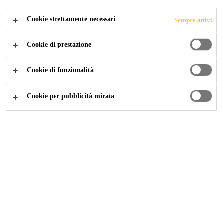
RIPARAZIONE
Cookie strettamente necessari
Sempre attivi
DI VEICOLI
Cookie di prestazione
COMMERCIALI
Cookie di funzionalità
Cookie per pubblicità mirata
Industry
...
Adesivi per Vetri e Parabrezza
Sistemi adesivi e sigillanti ad alta resistenza
per una rapida installazione e riparazione di