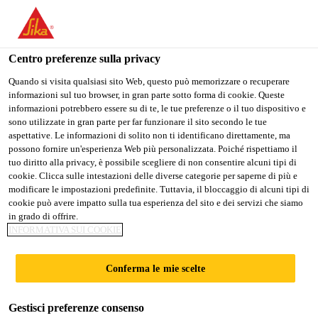
Stai visitando il sito web della "Sika Schweiz AG", sembra che si
stia accedendo da "Stati Uniti". Esiste un sito web separato per il
vostro paese.
Centro preferenze sulla privacy
PASSARE A
RIMANERE SIKA
SELEZIONARE
Quando si visita qualsiasi sito Web, questo può memorizzare o recuperare
informazioni sul tuo browser, in gran parte sotto forma di cookie. Queste
SIKA USA
SCHWEIZ AG
IL PAESE
informazioni potrebbero essere su di te, le tue preferenze o il tuo dispositivo e
sono utilizzate in gran parte per far funzionare il sito secondo le tue
aspettative. Le informazioni di solito non ti identificano direttamente, ma
Sika Schweiz AG
possono fornire un'esperienza Web più personalizzata. Poiché rispettiamo il
tuo diritto alla privacy, è possibile scegliere di non consentire alcuni tipi di
cookie. Clicca sulle intestazioni delle diverse categorie per saperne di più e
modificare le impostazioni predefinite. Tuttavia, il bloccaggio di alcuni tipi di
cookie può avere impatto sulla tua esperienza del sito e dei servizi che siamo
in grado di offrire.
ADESIVI SIKA
INFORMATIVA SUI COOKIE
GLASS PER
Conferma le mie scelte
PRODUZIONE E
Gestisci preferenze consenso