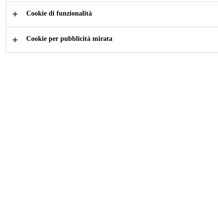
Cookie di funzionalità
Come possiamo aiutarti?
Cookie per pubblicità mirata
Applicazioni
Documen
Energia Solare
Industry
Energie rinnovabili
Energia Solare