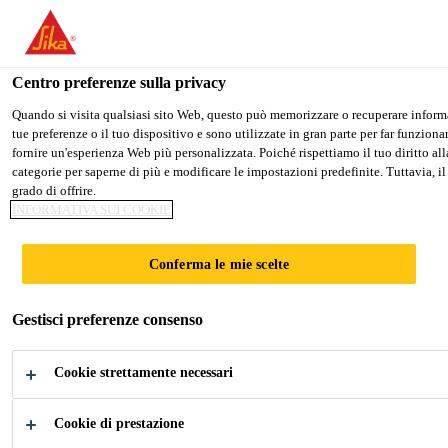
Stai visitando il sito web della "Sika Schweiz AG", sembra che si sti
PASSARE A SIKA USA
RIMANERE SIKA SCHW
Centro preferenze sulla privacy
Quando si visita qualsiasi sito Web, questo può memorizzare o recuperare informaz
tue preferenze o il tuo dispositivo e sono utilizzate in gran parte per far funzion
Sika Schweiz AG
fornire un'esperienza Web più personalizzata. Poiché rispettiamo il tuo diritto alla
categorie per saperne di più e modificare le impostazioni predefinite. Tuttavia, il
grado di offrire.
INFORMATIVA SUI COOKIE
ENERGIA
Conferma le mie scelte
SOLARE
Gestisci preferenze consenso
Adesivi e Sigillanti per l'Industria
Cookie strettamente necessari
dell'Energia Solare
Cookie di prestazione