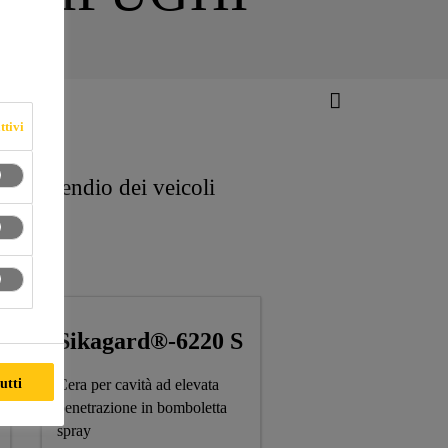
ttivi
e antincendio dei veicoli
Sikagard®-6220 S
utti
Cera per cavità ad elevata
penetrazione in bomboletta
spray