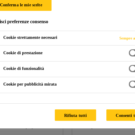
Conferma le mie scelte
isci preferenze consenso
enti ignifughi
Cookie strettamente necessari
Sempre a
Cookie di prestazione
a protezione dai trucioli di pietra e la protezion
Cookie di funzionalità
Cookie per pubblicità mirata
Sikagard®-6060 S
Sikagard®-6220
Rifiuta tutti
Consenti t
Protezione per sottoscocca in
Cera a spruzzo per cavità ad
bomboletta spray
elevata penetrazione