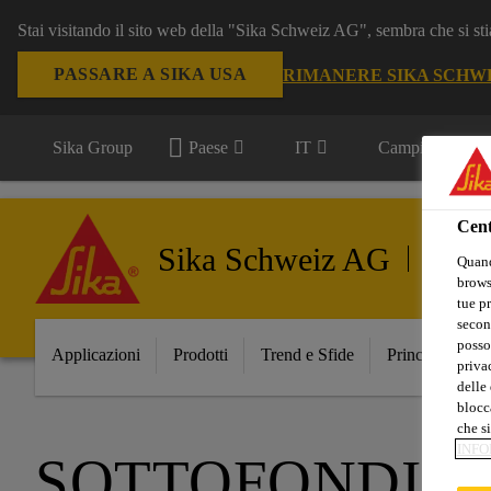
Stai visitando il sito web della "Sika Schweiz AG", sembra che si sti
PASSARE A SIKA USA
RIMANERE SIKA SCHW
Sika Group
Paese
IT
Campi d'applica
Cent
Sika Schweiz AG
Trasport
Quand
browse
tue pr
secon
posso
Applicazioni
Prodotti
Trend e Sfide
Principali Inno
privac
delle 
blocca
che si
INFO
SOTTOFONDI E 