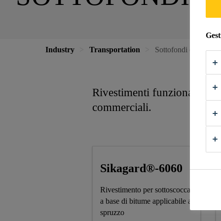
Gest
Industry
Transportation
Sottofondi e rivestim
Rivestimenti funzionali per l
commerciali.
Sikagard®-6060
Rivestimento per sottoscocca
a base di bitume applicabile a
spruzzo