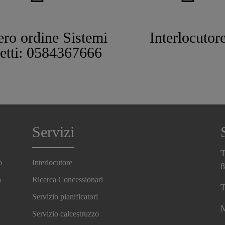
ro ordine Sistemi
Interlocutor
tetti: 0584367666
Servizi
T
o
Interlocutore
8
a
Ricerca Concessionari
T
Servizio pianificatori
M
Servizio calcestruzzo