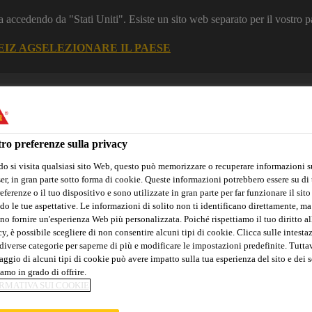
a accedendo da "Stati Uniti". Esiste un sito web separato per il vostro p
EIZ AG
SELEZIONARE IL PAESE
zione
Industria
ro preferenze sulla privacy
i
o si visita qualsiasi sito Web, questo può memorizzare o recuperare informazioni s
r, in gran parte sotto forma di cookie. Queste informazioni potrebbero essere su di t
eferenze o il tuo dispositivo e sono utilizzate in gran parte per far funzionare il sito
do le tue aspettative. Le informazioni di solito non ti identificano direttamente, ma
no fornire un'esperienza Web più personalizzata. Poiché rispettiamo il tuo diritto al
vazioni
Download Center
y, è possibile scegliere di non consentire alcuni tipi di cookie. Clicca sulle intesta
diverse categorie per saperne di più e modificare le impostazioni predefinite. Tuttav
ggio di alcuni tipi di cookie può avere impatto sulla tua esperienza del sito e dei s
amo in grado di offrire.
RMATIVA SUI COOKIE
RIVESTIMENTI I