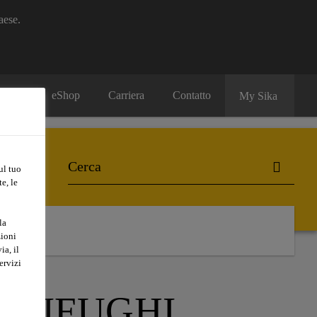
aese.
eShop
Carriera
Contatto
My Sika
ul tuo
e, le
la
zioni
ia, il
ervizi
GNIFUGHI