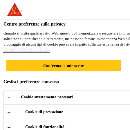
Stai visitando il sito web della "Sika Schweiz AG", sembra che si sti
PASSARE A SIKA USA
RIMANERE SIKA SCHW
Centro preferenze sulla privacy
Quando si visita qualsiasi sito Web, questo può memorizzare o recuperare informazi
solito non ti identificano direttamente, ma possono fornire un'esperienza Web più p
Sika Schweiz AG
bloccaggio di alcuni tipi di cookie può avere impatto sulla tua esperienza del sito
INFORMATIVA SUI COOKIE
Conferma le mie scelte
SIKA
Gestisci preferenze consenso
INDUSTRIA
Cookie strettamente necessari
Sika Industria è leader tecnologico per
Cookie di prestazione
adesivi industriali, sigillanti e soluzioni
insonorizzanti.
Innovazione per il mondo
Cookie di funzionalità
che ti circonda.