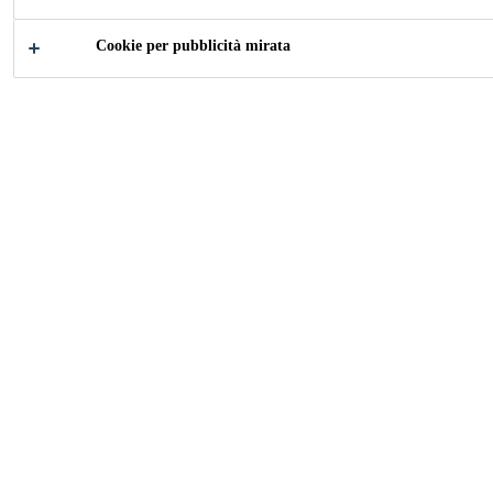
Cookie per pubblicità mirata
Come possiamo aiutarti?
Mercati di
Schede tec
settore
Industria