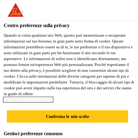
Stai visitando il sito web della "Sika Schweiz AG", sembra che si
stia accedendo da "Stati Uniti". Esiste un sito web separato per il
vostro paese.
Centro preferenze sulla privacy
PASSARE A
RIMANERE SIKA
SELEZIONARE
Quando si visita qualsiasi sito Web, questo può memorizzare o recuperare
informazioni sul tuo browser, in gran parte sotto forma di cookie. Queste
SIKA USA
SCHWEIZ AG
IL PAESE
informazioni potrebbero essere su di te, le tue preferenze o il tuo dispositivo e
sono utilizzate in gran parte per far funzionare il sito secondo le tue
aspettative. Le informazioni di solito non ti identificano direttamente, ma
Sika Schweiz AG
possono fornire un'esperienza Web più personalizzata. Poiché rispettiamo il
tuo diritto alla privacy, è possibile scegliere di non consentire alcuni tipi di
cookie. Clicca sulle intestazioni delle diverse categorie per saperne di più e
modificare le impostazioni predefinite. Tuttavia, il bloccaggio di alcuni tipi di
cookie può avere impatto sulla tua esperienza del sito e dei servizi che siamo
SIGILLANTI
in grado di offrire.
INFORMATIVA SUI COOKIE
INTERNI E
Conferma le mie scelte
ESTERNI
Gestisci preferenze consenso