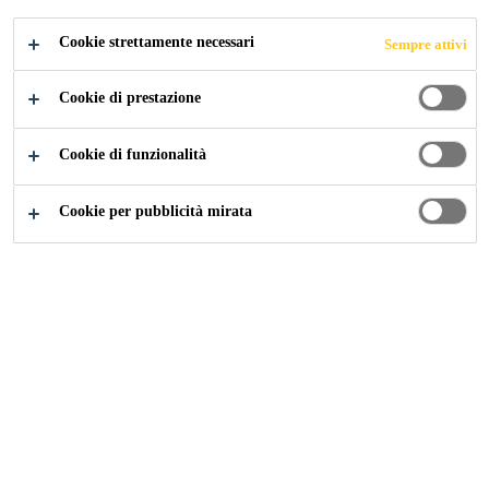
Cookie strettamente necessari
Sempre attivi
Industry
Transportation
Sigillanti interni e esterni
Cookie di prestazione
Cookie di funzionalità
Soluzioni di riempimento e sigillatura per uso
Cookie per pubblicità mirata
esterno e interno nell'assemblaggio e
riparazione di veicoli commerciali.
Sikaflex®-221
Adesivo e sigillante multifunzionale ad ampio spettro di