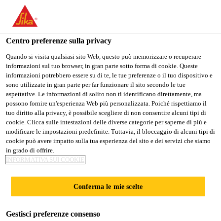
Stai visitando il sito web della "Sika Schweiz AG", sembra che si
stia accedendo da "Stati Uniti". Esiste un sito web separato per il
vostro paese.
Centro preferenze sulla privacy
PASSARE A
RIMANERE SIKA
SELEZIONARE
Quando si visita qualsiasi sito Web, questo può memorizzare o recuperare
informazioni sul tuo browser, in gran parte sotto forma di cookie. Queste
SIKA USA
SCHWEIZ AG
IL PAESE
informazioni potrebbero essere su di te, le tue preferenze o il tuo dispositivo e
sono utilizzate in gran parte per far funzionare il sito secondo le tue
aspettative. Le informazioni di solito non ti identificano direttamente, ma
Sika Schweiz AG
possono fornire un'esperienza Web più personalizzata. Poiché rispettiamo il
tuo diritto alla privacy, è possibile scegliere di non consentire alcuni tipi di
cookie. Clicca sulle intestazioni delle diverse categorie per saperne di più e
modificare le impostazioni predefinite. Tuttavia, il bloccaggio di alcuni tipi di
cookie può avere impatto sulla tua esperienza del sito e dei servizi che siamo
in grado di offrire.
CALCOLATORE
INFORMATIVA SUI COOKIE
DEI CONSUMI
Conferma le mie scelte
PER MALTE
Gestisci preferenze consenso