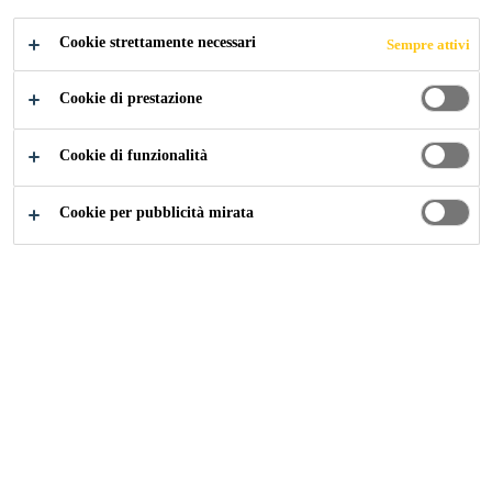
ADESIVI E
Cookie strettamente necessari
Sempre attivi
FUGANTI
Cookie di prestazione
Cookie di funzionalità
Cookie per pubblicità mirata
Construction
...
Calcolatore dei consumi per malte adesi
Calcolatore dei consumi
Con pochi passi, il calcolatore dei consumi Sika calcola la
quantità di malta adesiva e fuganti necessaria per il vostro