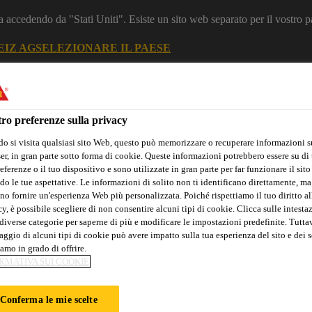
a accedendo da "Stati Uniti". Esiste un sito web separato per il vostro p
EIZ AG
SELEZIONARE IL PAESE
zione
Construction
ro preferenze sulla privacy
o si visita qualsiasi sito Web, questo può memorizzare o recuperare informazioni s
r, in gran parte sotto forma di cookie. Queste informazioni potrebbero essere su di t
eferenze o il tuo dispositivo e sono utilizzate in gran parte per far funzionare il sito
do le tue aspettative. Le informazioni di solito non ti identificano direttamente, ma
no fornire un'esperienza Web più personalizzata. Poiché rispettiamo il tuo diritto al
y, è possibile scegliere di non consentire alcuni tipi di cookie. Clicca sulle intesta
diverse categorie per saperne di più e modificare le impostazioni predefinite. Tuttav
Sika Apps
Interlocutore
ggio di alcuni tipi di cookie può avere impatto sulla tua esperienza del sito e dei s
amo in grado di offrire.
RMATIVA SUI COOKIE
I SICUREZZA
Conferma le mie scelte