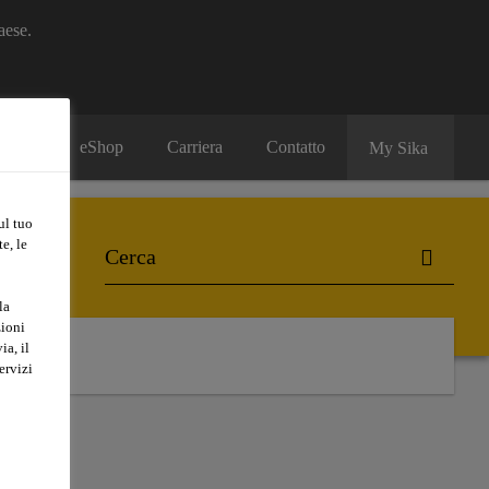
aese.
eShop
Carriera
Contatto
My Sika
ul tuo
e, le
la
zioni
ia, il
ervizi