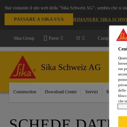
Stai visitando il sito web della "Sika Schweiz AG", sembra che si sti
PASSARE A SIKA USA
RIMANERE SIKA SCHW
Sika Group
Paese
IT
Campi d'applica
Cent
Quand
browse
Sika Schweiz AG
tue pr
secon
posso
privac
delle 
Construction
Download Center
Servizi
Referenze
blocca
che si
INFO
SCHEDE DATI D