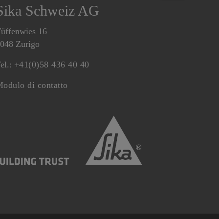
Sika Schweiz AG
üffenwies 16
048 Zurigo
el.:
+41(0)58 436 40 40
odulo di contatto