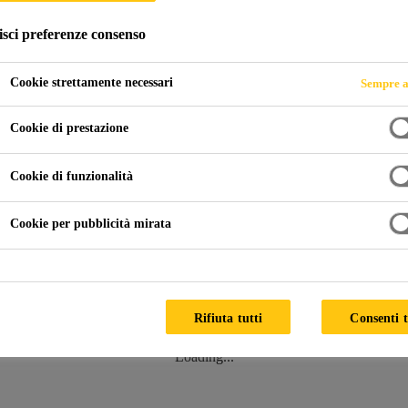
isci preferenze consenso
Cookie strettamente necessari
Sempre a
i sicurezza
Cookie di prestazione
licemente digitando il nome e facendo clic sul prodotto desi
Cookie di funzionalità
Cookie per pubblicità mirata
Rifiuta tutti
Consenti t
Loading...