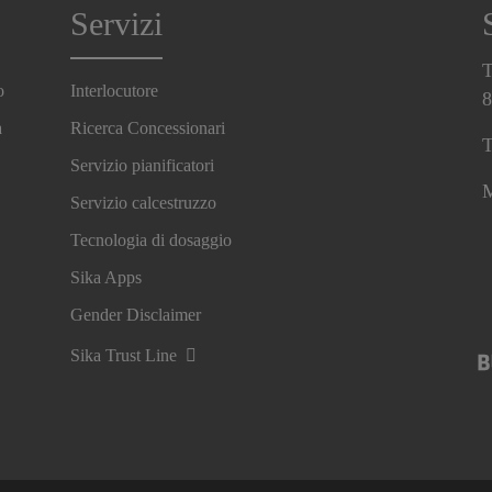
Servizi
T
o
Interlocutore
8
a
Ricerca Concessionari
T
Servizio pianificatori
M
Servizio calcestruzzo
Tecnologia di dosaggio
Sika Apps
Gender Disclaimer
Sika Trust Line