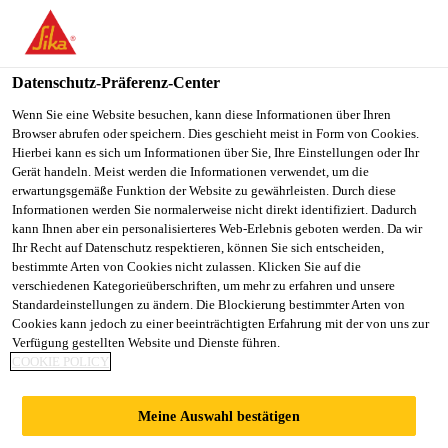
You are accessing "Sika Schweiz AG", it seems you are
accessing it from "Vereinigte Staaten". We have a dedicated
website for your country.
Datenschutz-Präferenz-Center
TO
Wenn Sie eine Website besuchen, kann diese Informationen über Ihren
STAY ON THE SIKA
SELECT A
Browser abrufen oder speichern. Dies geschieht meist in Form von Cookies.
SIKA
SCHWEIZ AG WEBSITE
COUNTRY
Hierbei kann es sich um Informationen über Sie, Ihre Einstellungen oder Ihr
USA
Gerät handeln. Meist werden die Informationen verwendet, um die
erwartungsgemäße Funktion der Website zu gewährleisten. Durch diese
Informationen werden Sie normalerweise nicht direkt identifiziert. Dadurch
Sika Schweiz AG
kann Ihnen aber ein personalisierteres Web-Erlebnis geboten werden. Da wir
Ihr Recht auf Datenschutz respektieren, können Sie sich entscheiden,
bestimmte Arten von Cookies nicht zulassen. Klicken Sie auf die
verschiedenen Kategorieüberschriften, um mehr zu erfahren und unsere
Standardeinstellungen zu ändern. Die Blockierung bestimmter Arten von
KONTAKT
Cookies kann jedoch zu einer beeinträchtigten Erfahrung mit der von uns zur
Verfügung gestellten Website und Dienste führen.
COOKIE POLICY
Meine Auswahl bestätigen