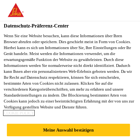
You are accessing "Sika Schweiz AG", it seems you are
accessing it from "Vereinigte Staaten". We have a dedicated
website for your country.
Datenschutz-Präferenz-Center
TO
Wenn Sie eine Website besuchen, kann diese Informationen über Ihren
STAY ON THE SIKA
SELECT A
Browser abrufen oder speichern. Dies geschieht meist in Form von Cookies.
SIKA
SCHWEIZ AG WEBSITE
COUNTRY
Hierbei kann es sich um Informationen über Sie, Ihre Einstellungen oder Ihr
USA
Gerät handeln. Meist werden die Informationen verwendet, um die
erwartungsgemäße Funktion der Website zu gewährleisten. Durch diese
Informationen werden Sie normalerweise nicht direkt identifiziert. Dadurch
Sika Schweiz AG
kann Ihnen aber ein personalisierteres Web-Erlebnis geboten werden. Da wir
Ihr Recht auf Datenschutz respektieren, können Sie sich entscheiden,
bestimmte Arten von Cookies nicht zulassen. Klicken Sie auf die
verschiedenen Kategorieüberschriften, um mehr zu erfahren und unsere
Standardeinstellungen zu ändern. Die Blockierung bestimmter Arten von
VERARBEITUNGS
Cookies kann jedoch zu einer beeinträchtigten Erfahrung mit der von uns zur
Verfügung gestellten Website und Dienste führen.
COOKIE POLICY
RICHTLINIEN
Meine Auswahl bestätigen