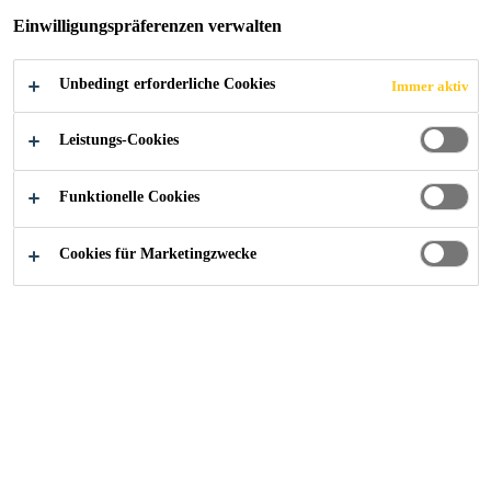
Einwilligungspräferenzen verwalten
Unbedingt erforderliche Cookies
Immer aktiv
Construction
...
Verarbeitungsrichtlinien
Leistungs-Cookies
Funktionelle Cookies
Suchen Sie eine Verarbeitungsrichtlinie zu einem Produkt
oder System? Geben Sie einfach den Produktnamen in die
Cookies für Marketingzwecke
Suchmaske ein und klicken Sie anschliessend auf ein
entsprechendes Dokument. Wird eine
Verarbeitungsrichtlinie nicht aufgelistet?
Zögern Sie nicht
uns zu kontaktieren.