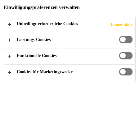
FB-125
Einwilligungspräferenzen verwalten
Die Zukunft der Fugenabdichtung im
Unbedingt erforderliche Cookies
Immer aktiv
Betonverbund
Leistungs-Cookies
Funktionelle Cookies
Construction
...
Sika Waterbar® FB-125
Cookies für Marketingzwecke
Die neue Generation der
Arbeitsfugenabdichtung in
Betonkonstruktionen