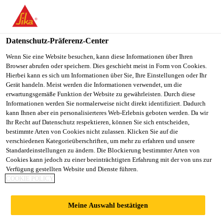
You are accessing "Sika Schweiz AG", it seems you are
accessing it from "Vereinigte Staaten". We have a dedicated
website for your country.
Datenschutz-Präferenz-Center
TO
Wenn Sie eine Website besuchen, kann diese Informationen über Ihren
STAY ON THE SIKA
SELECT A
Browser abrufen oder speichern. Dies geschieht meist in Form von Cookies.
SIKA
SCHWEIZ AG WEBSITE
COUNTRY
Hierbei kann es sich um Informationen über Sie, Ihre Einstellungen oder Ihr
USA
Gerät handeln. Meist werden die Informationen verwendet, um die
erwartungsgemäße Funktion der Website zu gewährleisten. Durch diese
Informationen werden Sie normalerweise nicht direkt identifiziert. Dadurch
Sika Schweiz AG
kann Ihnen aber ein personalisierteres Web-Erlebnis geboten werden. Da wir
Ihr Recht auf Datenschutz respektieren, können Sie sich entscheiden,
bestimmte Arten von Cookies nicht zulassen. Klicken Sie auf die
verschiedenen Kategorieüberschriften, um mehr zu erfahren und unsere
Standardeinstellungen zu ändern. Die Blockierung bestimmter Arten von
Cookies kann jedoch zu einer beeinträchtigten Erfahrung mit der von uns zur
Verfügung gestellten Website und Dienste führen.
SIKA
COOKIE POLICY
WATERBAR®
Meine Auswahl bestätigen