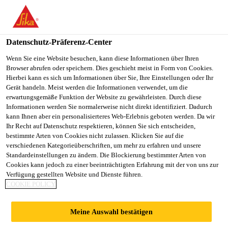
You are accessing "Sika Schweiz AG", it seems you are
accessing it from "Vereinigte Staaten". We have a dedicated
website for your country.
Datenschutz-Präferenz-Center
TO
Wenn Sie eine Website besuchen, kann diese Informationen über Ihren
STAY ON THE SIKA
SELECT A
Browser abrufen oder speichern. Dies geschieht meist in Form von Cookies.
SIKA
SCHWEIZ AG WEBSITE
COUNTRY
Hierbei kann es sich um Informationen über Sie, Ihre Einstellungen oder Ihr
USA
Gerät handeln. Meist werden die Informationen verwendet, um die
erwartungsgemäße Funktion der Website zu gewährleisten. Durch diese
Informationen werden Sie normalerweise nicht direkt identifiziert. Dadurch
Sika Schweiz AG
kann Ihnen aber ein personalisierteres Web-Erlebnis geboten werden. Da wir
Ihr Recht auf Datenschutz respektieren, können Sie sich entscheiden,
bestimmte Arten von Cookies nicht zulassen. Klicken Sie auf die
verschiedenen Kategorieüberschriften, um mehr zu erfahren und unsere
Standardeinstellungen zu ändern. Die Blockierung bestimmter Arten von
Cookies kann jedoch zu einer beeinträchtigten Erfahrung mit der von uns zur
Verfügung gestellten Website und Dienste führen.
ABDICHTEN
COOKIE POLICY
Meine Auswahl bestätigen