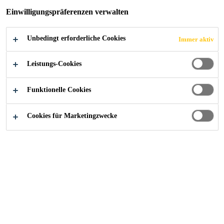
Einwilligungspräferenzen verwalten
Unbedingt erforderliche Cookies
Immer aktiv
Industry
...
Abdichten
Leistungs-Cookies
Funktionelle Cookies
Cookies für Marketingzwecke
Das fortschrittliche Sikaflex®-Portfolio an
einkomponentigen Kleb- & Dichtstoffen
wurde speziell für die schnelle und einfache
Lösung von Karosserie-Reparaturarbeiten im
Automobilbereich entwickelt und verfügt
über unübertroffenes Know-how.