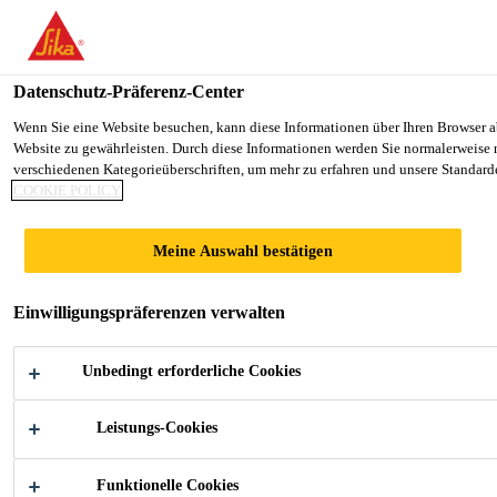
You are accessing "Sika Schweiz AG", it seems you are accessing it 
TO SIKA USA
STAY ON THE SIKA SCHWEIZ A
Datenschutz-Präferenz-Center
Wenn Sie eine Website besuchen, kann diese Informationen über Ihren Browser ab
Website zu gewährleisten. Durch diese Informationen werden Sie normalerweise ni
Sika Schweiz AG
verschiedenen Kategorieüberschriften, um mehr zu erfahren und unsere Standarde
COOKIE POLICY
Meine Auswahl bestätigen
KASCHIERUNG
Einwilligungspräferenzen verwalten
UND
Unbedingt erforderliche Cookies
VERKLEBUNG
Leistungs-Cookies
VON TEXTILIEN
Funktionelle Cookies