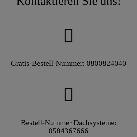
Kontaktieren Sie uns!
benötigten Gebinde.
Gratis-Bestell-Nummer: 0800824040
Bestell-Nummer Dachsysteme:
0584367666