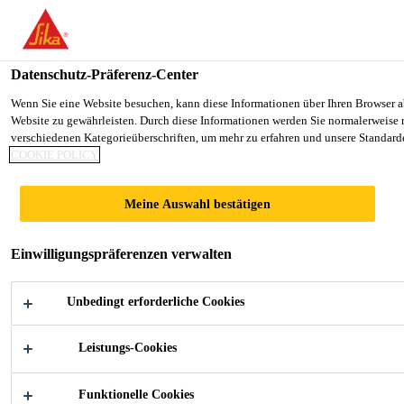
You are accessing "Sika Schweiz AG", it seems you are accessing it 
TO SIKA USA
STAY ON THE SIKA SCHWEIZ A
Datenschutz-Präferenz-Center
Wenn Sie eine Website besuchen, kann diese Informationen über Ihren Browser ab
Website zu gewährleisten. Durch diese Informationen werden Sie normalerweise ni
Sika Schweiz AG
verschiedenen Kategorieüberschriften, um mehr zu erfahren und unsere Standarde
COOKIE POLICY
Meine Auswahl bestätigen
GEBÄUDEELEM
Einwilligungspräferenzen verwalten
ENTE
Unbedingt erforderliche Cookies
Leistungs-Cookies
Funktionelle Cookies