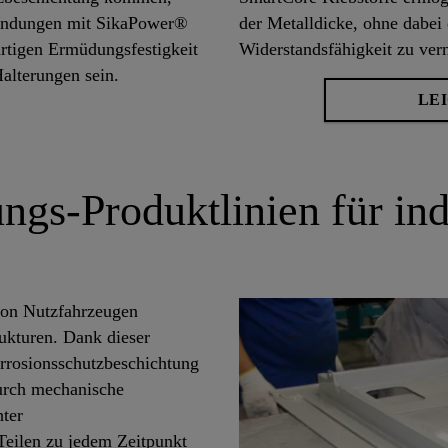
rbindungen mit SikaPower®
der Metalldicke, ohne dabei
rtigen Ermüdungsfestigkeit
Widerstandsfähigkeit zu ver
alterungen sein.
LE
ngs-Produktlinien für ind
 von Nutzfahrzeugen
rukturen. Dank dieser
rrosionsschutzbeschichtung
urch mechanische
hter
eilen zu jedem Zeitpunkt