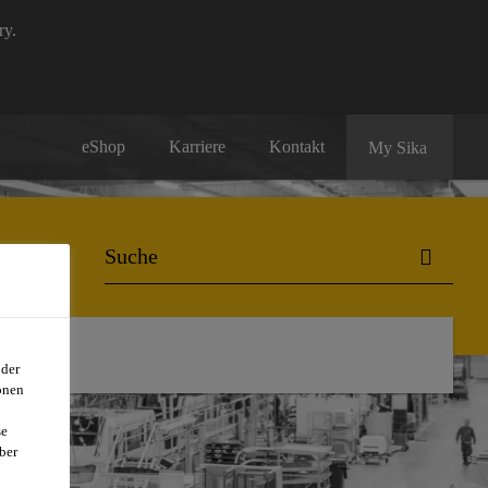
ry.
eShop
Karriere
Kontakt
My Sika
oder
onen
se
ber