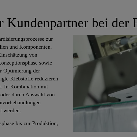
her Kundenpartner bei de
ardisierungsprozesse zur
alien und Komponenten.
 Einschätzung von
 Konzeptionsphase sowie
ur Optimierung der
igte Klebstoffe reduzieren
et. In Kombination mit
 oder durch Auswahl von
henvorbehandlungen
rt werden.
sphase bis zur Produktion,