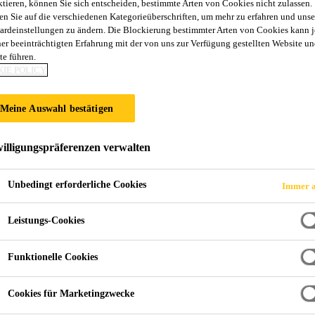
ktieren, können Sie sich entscheiden, bestimmte Arten von Cookies nicht zulassen.
UGBAU UND MO
en Sie auf die verschiedenen Kategorieüberschriften, um mehr zu erfahren und unse
ardeinstellungen zu ändern. Die Blockierung bestimmter Arten von Cookies kann 
ner beeinträchtigten Erfahrung mit der von uns zur Verfügung gestellten Website un
te führen.
en für dauerhafte und effiziente Fahrzeugpan
IE POLICY
Meine Auswahl bestätigen
illigungspräferenzen verwalten
Unbedingt erforderliche Cookies
Immer a
Leistungs-Cookies
Funktionelle Cookies
Cookies für Marketingzwecke