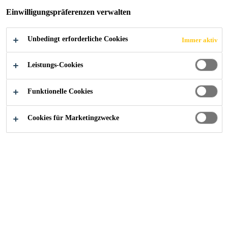
Einwilligungspräferenzen verwalten
Unbedingt erforderliche Cookies
Immer aktiv
Construction
...
Sustainability Fact Sheets
Leistungs-Cookies
Funktionelle Cookies
Suchen Sie eine Bewertungsbestätigung ecobau? Geben
Sie einfach den Produktnamen in die Suchmaske ein und
Cookies für Marketingzwecke
klicken Sie anschliessend auf das entsprechende
Dokument. Wird ein Produkt nicht aufgelistet?
Zögern
Sie nicht uns zu kontaktieren.
SikaCeram®-204 Medium