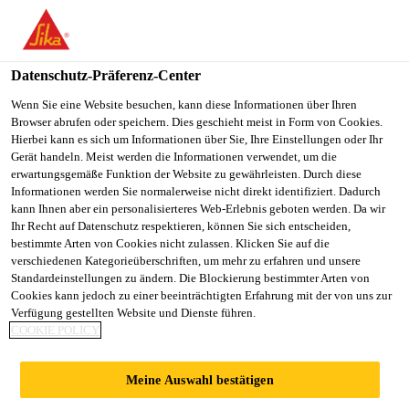
You are accessing "Sika Schweiz AG", it seems you are
accessing it from "Vereinigte Staaten". We have a dedicated
website for your country.
Datenschutz-Präferenz-Center
TO
Wenn Sie eine Website besuchen, kann diese Informationen über Ihren
STAY ON THE SIKA
SELECT A
Browser abrufen oder speichern. Dies geschieht meist in Form von Cookies.
SIKA
SCHWEIZ AG WEBSITE
COUNTRY
Hierbei kann es sich um Informationen über Sie, Ihre Einstellungen oder Ihr
USA
Gerät handeln. Meist werden die Informationen verwendet, um die
erwartungsgemäße Funktion der Website zu gewährleisten. Durch diese
Informationen werden Sie normalerweise nicht direkt identifiziert. Dadurch
Sika Schweiz AG
kann Ihnen aber ein personalisierteres Web-Erlebnis geboten werden. Da wir
Ihr Recht auf Datenschutz respektieren, können Sie sich entscheiden,
bestimmte Arten von Cookies nicht zulassen. Klicken Sie auf die
verschiedenen Kategorieüberschriften, um mehr zu erfahren und unsere
Standardeinstellungen zu ändern. Die Blockierung bestimmter Arten von
SUSTAINABILITY
Cookies kann jedoch zu einer beeinträchtigten Erfahrung mit der von uns zur
Verfügung gestellten Website und Dienste führen.
COOKIE POLICY
FACT SHEETS
Meine Auswahl bestätigen