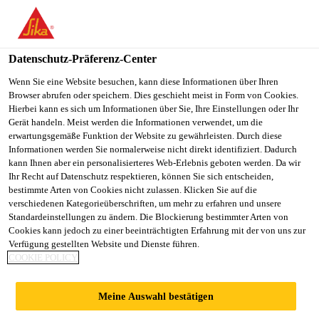
You are accessing "Sika Schweiz AG", it seems you are
accessing it from "Vereinigte Staaten". We have a dedicated
website for your country.
Datenschutz-Präferenz-Center
TO
Wenn Sie eine Website besuchen, kann diese Informationen über Ihren
STAY ON THE SIKA
SELECT A
Browser abrufen oder speichern. Dies geschieht meist in Form von Cookies.
SIKA
SCHWEIZ AG WEBSITE
COUNTRY
Hierbei kann es sich um Informationen über Sie, Ihre Einstellungen oder Ihr
USA
Gerät handeln. Meist werden die Informationen verwendet, um die
erwartungsgemäße Funktion der Website zu gewährleisten. Durch diese
Informationen werden Sie normalerweise nicht direkt identifiziert. Dadurch
Sika Schweiz AG
kann Ihnen aber ein personalisierteres Web-Erlebnis geboten werden. Da wir
Ihr Recht auf Datenschutz respektieren, können Sie sich entscheiden,
bestimmte Arten von Cookies nicht zulassen. Klicken Sie auf die
verschiedenen Kategorieüberschriften, um mehr zu erfahren und unsere
Standardeinstellungen zu ändern. Die Blockierung bestimmter Arten von
Cookies kann jedoch zu einer beeinträchtigten Erfahrung mit der von uns zur
Verfügung gestellten Website und Dienste führen.
KUNSTSTOFFRE
COOKIE POLICY
PARATUR
Meine Auswahl bestätigen