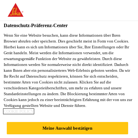
You are accessing "Sika Schweiz AG", it seems you are
accessing it from "Vereinigte Staaten". We have a dedicated
website for your country.
Datenschutz-Präferenz-Center
TO
Wenn Sie eine Website besuchen, kann diese Informationen über Ihren
STAY ON THE SIKA
SELECT A
Browser abrufen oder speichern. Dies geschieht meist in Form von Cookies.
SIKA
SCHWEIZ AG WEBSITE
COUNTRY
Hierbei kann es sich um Informationen über Sie, Ihre Einstellungen oder Ihr
USA
Gerät handeln. Meist werden die Informationen verwendet, um die
erwartungsgemäße Funktion der Website zu gewährleisten. Durch diese
Informationen werden Sie normalerweise nicht direkt identifiziert. Dadurch
Sika Schweiz AG
kann Ihnen aber ein personalisierteres Web-Erlebnis geboten werden. Da wir
Ihr Recht auf Datenschutz respektieren, können Sie sich entscheiden,
bestimmte Arten von Cookies nicht zulassen. Klicken Sie auf die
verschiedenen Kategorieüberschriften, um mehr zu erfahren und unsere
Standardeinstellungen zu ändern. Die Blockierung bestimmter Arten von
Cookies kann jedoch zu einer beeinträchtigten Erfahrung mit der von uns zur
Verfügung gestellten Website und Dienste führen.
KAROSSERIESC
COOKIE POLICY
HUTZ
Meine Auswahl bestätigen