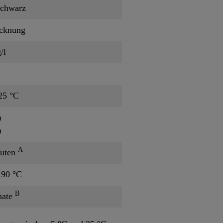
schwarz
ocknung
/l
 25 °C
m
m
A
nuten
 90 °C
B
nate