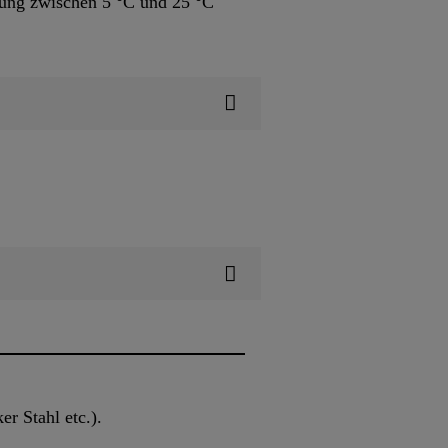
ung zwischen 5 °C und 25 °C
r Stahl etc.).