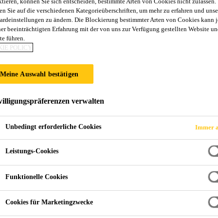
ktieren, können Sie sich entscheiden, bestimmte Arten von Cookies nicht zulassen.
0
en Sie auf die verschiedenen Kategorieüberschriften, um mehr zu erfahren und unse
ardeinstellungen zu ändern. Die Blockierung bestimmter Arten von Cookies kann 
ner beeinträchtigten Erfahrung mit der von uns zur Verfügung gestellten Website un
te führen.
hlagschutz
IE POLICY
, kautschukbasierte Schutzbeschichtung mit hervorragenden Ro
Meine Auswahl bestätigen
gschutz der Fahrzeugkarosserie und besitzt eine hohe Leistungsfähi
ünglichen Oberflächenstrukturen einfach reproduziert werden. Sikagard®-647
illigungspräferenzen verwalten
t sich eine resistente Schutzschicht, welche
Metalloberflächen vor Korrosion und Steinschlag schützt.
Unbedingt erforderliche Cookies
Immer a
erlaufen
Leistungs-Cookies
 Streusalz
Funktionelle Cookies
n Oberflächenstrukturen
Cookies für Marketingzwecke