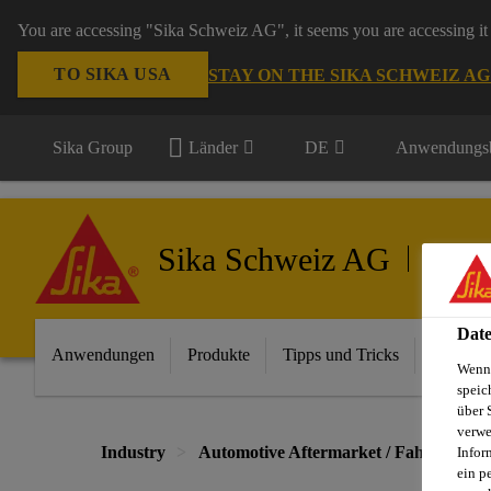
You are accessing "Sika Schweiz AG", it seems you are accessing it 
TO SIKA USA
STAY ON THE SIKA SCHWEIZ A
Sika Group
Länder
DE
Anwendungsb
Sika Schweiz AG
Automot
Date
Anwendungen
Produkte
Tipps und Tricks
Wichtigs
Wenn 
speic
über 
verwe
Industry
Automotive Aftermarket / Fahrzeugrep
Infor
ein p