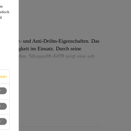
re
jedoch
d
stschutz- und Anti-Dröhn-Eigenschaften. Das
gkeit im Einsatz. Durch seine
0 zeigt eine sehr
ktiv