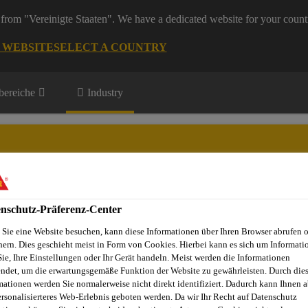
from "Vereinigte Staaten". We have a dedicated website for your count
G WEBSITE
SELECT A COUNTRY
ereiche
Industry
ive Aftermarket / Fahrzeugreparatur
nschutz-Präferenz-Center
te Innovationen
Events
Downloads
Über Automotive Afte
Sie eine Website besuchen, kann diese Informationen über Ihren Browser abrufen 
hern. Dies geschieht meist in Form von Cookies. Hierbei kann es sich um Informati
Sie, Ihre Einstellungen oder Ihr Gerät handeln. Meist werden die Informationen
ndet, um die erwartungsgemäße Funktion der Website zu gewährleisten. Durch die
aratur
Karosserieschutz
Steinschlagschutz
Sikagard®-6
mationen werden Sie normalerweise nicht direkt identifiziert. Dadurch kann Ihnen a
ersonalisierteres Web-Erlebnis geboten werden. Da wir Ihr Recht auf Datenschutz