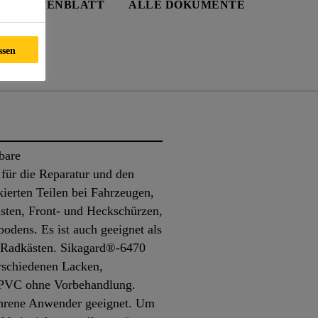
EITSDATENBLATT
ALLE DOKUMENTE
ssen
nte
bare
für die Reparatur und den
kierten Teilen bei Fahrzeugen,
sten, Front- und Heckschürzen,
odens. Es ist auch geeignet als
i Radkästen. Sikagard®-6470
erschiedenen Lacken,
 PVC ohne Vorbehandlung.
fahrene Anwender geeignet. Um