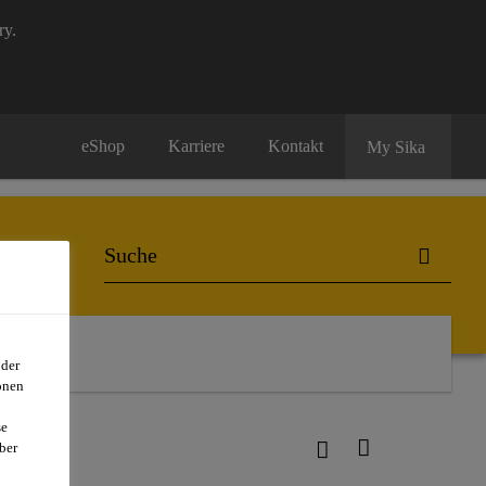
ry.
eShop
Karriere
Kontakt
My Sika
rmarket
oder
onen
se
470
ber