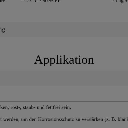
ure
23 °C / 50 % r.F.
Lager
ng
Applikation
n, rost-, staub- und fettfrei sein.
 werden, um den Korrosionsschutz zu verstärken (z. B. blanke