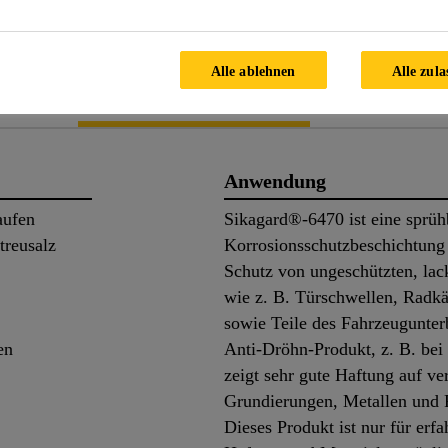
PRODUKTDATENBLATT
SICHERH
Alle ablehnen
Alle zula
ils
Applikation
Dokume
Anwendung
aufen
Sikagard®-6470 ist eine sprüh
treusalz
Korrosionsschutzbeschichtung 
Schutz von ungeschützten, lac
wie z. B. Türschwellen, Radkä
sowie Teile des Fahrzeugunterb
en
Anti-Dröhn-Produkt, z. B. be
zeigt sehr gute Haftung auf v
Grundierungen, Metallen und
Dieses Produkt ist nur für er