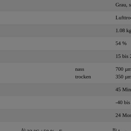
Grau, 
Lufttr
1.08 kg
54 %
15 bis
nass
700 µ
trocken
350 µ
45 Mi
-40 bis
24 Mo
A)
B)