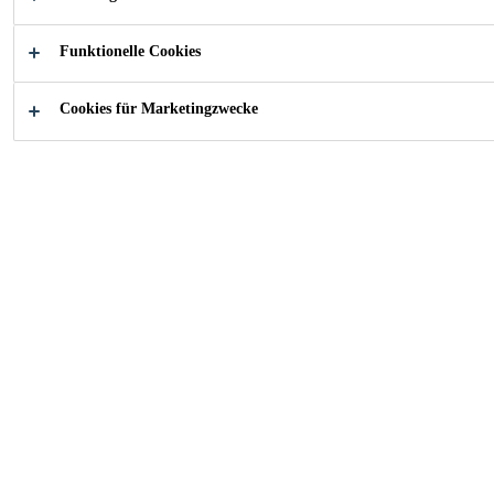
Wie können wir Ihnen
Funktionelle Cookies
helfen?
Cookies für Marketingzwecke
Wichtige
Anwendungen
Innovation
Industry
Marine