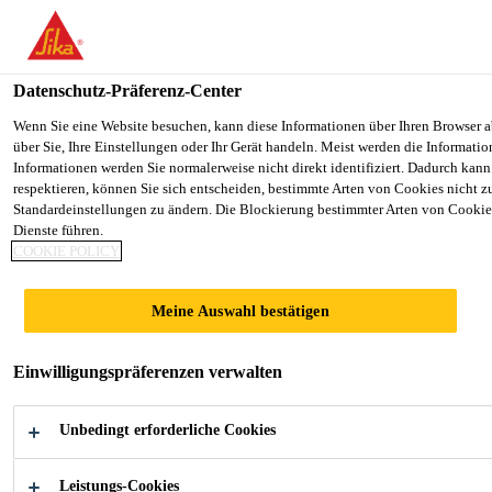
You are accessing "Sika Schweiz AG", it seems you are accessing it 
TO SIKA USA
STAY ON THE SIKA SCHWEIZ A
Datenschutz-Präferenz-Center
Wenn Sie eine Website besuchen, kann diese Informationen über Ihren Browser a
über Sie, Ihre Einstellungen oder Ihr Gerät handeln. Meist werden die Informat
Sika Schweiz AG
Informationen werden Sie normalerweise nicht direkt identifiziert. Dadurch kann
respektieren, können Sie sich entscheiden, bestimmte Arten von Cookies nicht z
Standardeinstellungen zu ändern. Die Blockierung bestimmter Arten von Cookies
Dienste führen.
COOKIE POLICY
MARINE
Meine Auswahl bestätigen
Sika Marine Kleb- und Dichtstoffe und
Einwilligungspräferenzen verwalten
Schiffsdecksbeläge
Unbedingt erforderliche Cookies
Leistungs-Cookies