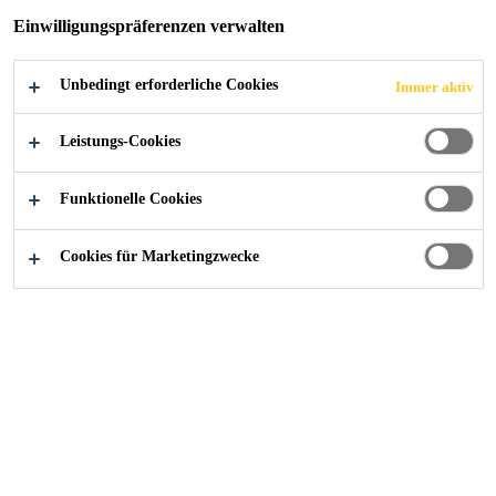
FÜR DEN BAU
Einwilligungspräferenzen verwalten
Unbedingt erforderliche Cookies
Immer aktiv
Leistungs-Cookies
Funktionelle Cookies
Cookies für Marketingzwecke
Sika’s Kernkompetenzen Dichten, Kleben, Dämpfen,
Verstärken und Schützen von Tragstrukturen bieten im
Baubereich breite Einsatzmöglichkeiten.