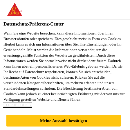
You are accessing "Sika Schweiz AG", it seems you are
accessing it from "Vereinigte Staaten". We have a dedicated
website for your country.
Datenschutz-Präferenz-Center
TO
Wenn Sie eine Website besuchen, kann diese Informationen über Ihren
STAY ON THE SIKA
SELECT A
Browser abrufen oder speichern. Dies geschieht meist in Form von Cookies.
SIKA
SCHWEIZ AG WEBSITE
COUNTRY
Hierbei kann es sich um Informationen über Sie, Ihre Einstellungen oder Ihr
USA
Gerät handeln. Meist werden die Informationen verwendet, um die
erwartungsgemäße Funktion der Website zu gewährleisten. Durch diese
Informationen werden Sie normalerweise nicht direkt identifiziert. Dadurch
Sika Schweiz AG
kann Ihnen aber ein personalisierteres Web-Erlebnis geboten werden. Da wir
Ihr Recht auf Datenschutz respektieren, können Sie sich entscheiden,
bestimmte Arten von Cookies nicht zulassen. Klicken Sie auf die
verschiedenen Kategorieüberschriften, um mehr zu erfahren und unsere
Standardeinstellungen zu ändern. Die Blockierung bestimmter Arten von
Cookies kann jedoch zu einer beeinträchtigten Erfahrung mit der von uns zur
Verfügung gestellten Website und Dienste führen.
PRODUKTE
COOKIE POLICY
UND SYSTEME
Meine Auswahl bestätigen