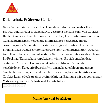
You are accessing "Sika Schweiz AG", it seems you are
accessing it from "Vereinigte Staaten". We have a dedicated
website for your country.
Datenschutz-Präferenz-Center
TO
Wenn Sie eine Website besuchen, kann diese Informationen über Ihren
STAY ON THE SIKA
SELECT A
Browser abrufen oder speichern. Dies geschieht meist in Form von Cookies.
SIKA
SCHWEIZ AG WEBSITE
COUNTRY
Hierbei kann es sich um Informationen über Sie, Ihre Einstellungen oder Ihr
USA
Gerät handeln. Meist werden die Informationen verwendet, um die
erwartungsgemäße Funktion der Website zu gewährleisten. Durch diese
Informationen werden Sie normalerweise nicht direkt identifiziert. Dadurch
Sika Schweiz AG
kann Ihnen aber ein personalisierteres Web-Erlebnis geboten werden. Da wir
Ihr Recht auf Datenschutz respektieren, können Sie sich entscheiden,
bestimmte Arten von Cookies nicht zulassen. Klicken Sie auf die
verschiedenen Kategorieüberschriften, um mehr zu erfahren und unsere
Standardeinstellungen zu ändern. Die Blockierung bestimmter Arten von
BIM OBJEKTE
Cookies kann jedoch zu einer beeinträchtigten Erfahrung mit der von uns zur
Verfügung gestellten Website und Dienste führen.
COOKIE POLICY
Meine Auswahl bestätigen