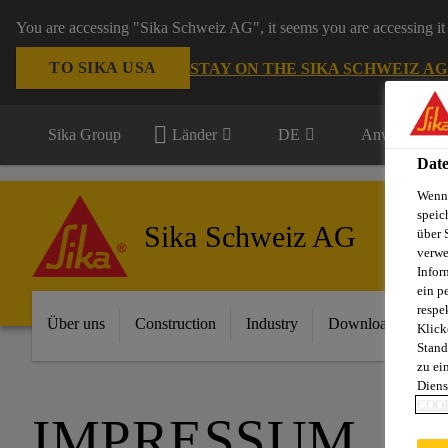
You are accessing "Sika Schweiz AG", it seems you are accessing it 
TO SIKA USA
STAY ON THE SIKA SCHWEIZ A
Sika Group
Länder
DE
Anwendungsb
Date
Wenn 
speic
Sika Schweiz AG
über 
verwe
Infor
ein p
respe
Über uns
Construction
Industry
Download Center
Klick
Stand
zu ei
Diens
COOK
IMPRESSUM