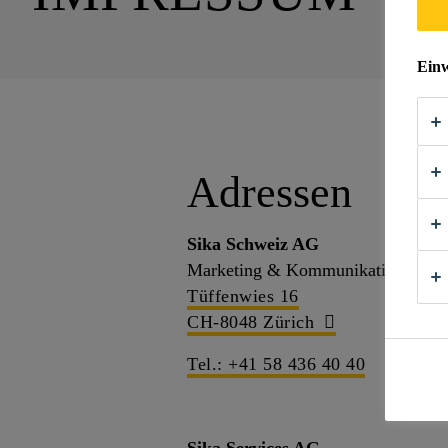
Einw
Adressen
Sika Schweiz AG
Marketing & Kommunikation
Tüffenwies 16
CH-8048 Zürich
Tel.: +41 58 436 40 40