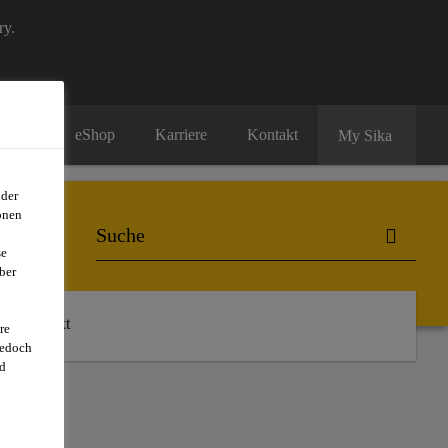
ry.
eShop
Karriere
Kontakt
My Sika
oder
onen
se
ber
Kontakt
re
jedoch
d