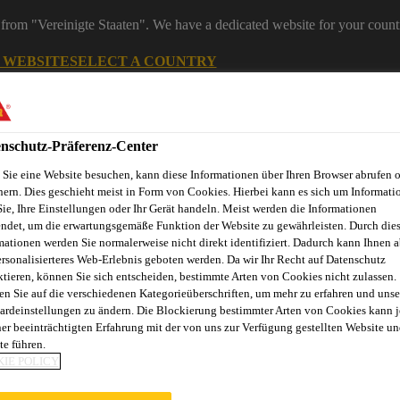
from "Vereinigte Staaten". We have a dedicated website for your count
G WEBSITE
SELECT A COUNTRY
ereiche
nschutz-Präferenz-Center
Sie eine Website besuchen, kann diese Informationen über Ihren Browser abrufen 
hern. Dies geschieht meist in Form von Cookies. Hierbei kann es sich um Informati
Sie, Ihre Einstellungen oder Ihr Gerät handeln. Meist werden die Informationen
ndet, um die erwartungsgemäße Funktion der Website zu gewährleisten. Durch die
mationen werden Sie normalerweise nicht direkt identifiziert. Dadurch kann Ihnen a
ersonalisierteres Web-Erlebnis geboten werden. Da wir Ihr Recht auf Datenschutz
ktieren, können Sie sich entscheiden, bestimmte Arten von Cookies nicht zulassen.
Dienstleistungen
News
Sika Brands
Ansprechpartner
en Sie auf die verschiedenen Kategorieüberschriften, um mehr zu erfahren und unse
ardeinstellungen zu ändern. Die Blockierung bestimmter Arten von Cookies kann 
ner beeinträchtigten Erfahrung mit der von uns zur Verfügung gestellten Website un
te führen.
IE POLICY