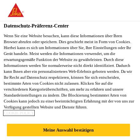
You are accessing "Sika Schweiz AG", it seems you are
accessing it from "Vereinigte Staaten". We have a dedicated
website for your country.
Datenschutz-Präferenz-Center
TO
Wenn Sie eine Website besuchen, kann diese Informationen über Ihren
STAY ON THE SIKA
SELECT A
Browser abrufen oder speichern. Dies geschieht meist in Form von Cookies.
SIKA
SCHWEIZ AG WEBSITE
COUNTRY
Hierbei kann es sich um Informationen über Sie, Ihre Einstellungen oder Ihr
USA
Gerät handeln. Meist werden die Informationen verwendet, um die
erwartungsgemäße Funktion der Website zu gewährleisten. Durch diese
Informationen werden Sie normalerweise nicht direkt identifiziert. Dadurch
Sika Schweiz AG
kann Ihnen aber ein personalisierteres Web-Erlebnis geboten werden. Da wir
Ihr Recht auf Datenschutz respektieren, können Sie sich entscheiden,
bestimmte Arten von Cookies nicht zulassen. Klicken Sie auf die
verschiedenen Kategorieüberschriften, um mehr zu erfahren und unsere
Standardeinstellungen zu ändern. Die Blockierung bestimmter Arten von
Cookies kann jedoch zu einer beeinträchtigten Erfahrung mit der von uns zur
Verfügung gestellten Website und Dienste führen.
ALLGEMEINE
COOKIE POLICY
GESCHÄFTSBE
Meine Auswahl bestätigen