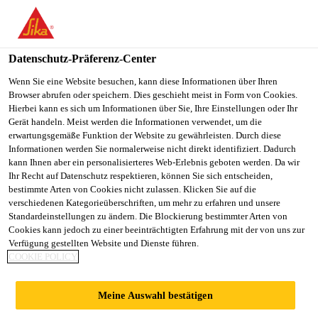
You are accessing "Sika Schweiz AG", it seems you are
accessing it from "Vereinigte Staaten". We have a dedicated
website for your country.
Datenschutz-Präferenz-Center
TO
Wenn Sie eine Website besuchen, kann diese Informationen über Ihren
STAY ON THE SIKA
SELECT A
Browser abrufen oder speichern. Dies geschieht meist in Form von Cookies.
SIKA
SCHWEIZ AG WEBSITE
COUNTRY
Hierbei kann es sich um Informationen über Sie, Ihre Einstellungen oder Ihr
USA
Gerät handeln. Meist werden die Informationen verwendet, um die
erwartungsgemäße Funktion der Website zu gewährleisten. Durch diese
Informationen werden Sie normalerweise nicht direkt identifiziert. Dadurch
Sika Schweiz AG
kann Ihnen aber ein personalisierteres Web-Erlebnis geboten werden. Da wir
Ihr Recht auf Datenschutz respektieren, können Sie sich entscheiden,
bestimmte Arten von Cookies nicht zulassen. Klicken Sie auf die
verschiedenen Kategorieüberschriften, um mehr zu erfahren und unsere
Standardeinstellungen zu ändern. Die Blockierung bestimmter Arten von
LEISTUNGSERKLÄ
Cookies kann jedoch zu einer beeinträchtigten Erfahrung mit der von uns zur
Verfügung gestellten Website und Dienste führen.
COOKIE POLICY
RUNGEN
Meine Auswahl bestätigen