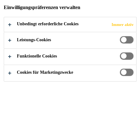
Einwilligungspräferenzen verwalten
Unbedingt erforderliche Cookies
Immer aktiv
Industry
Download Center
Leistungserklärungen
Leistungs-Cookies
Funktionelle Cookies
Sikasil® IG-25 HM Plus
Cookies für Marketingzwecke
Leistungserklärungen DoP
PDF - 201 KB (DE)
Sikasil® SG-20
Leistungserklärungen DoP
PDF - 198 KB (DE)