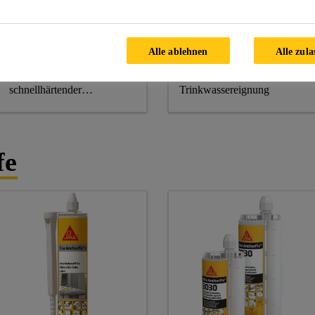
Sikadur®-31+
Sikadur®-31 DW
Rapid
Alle ablehnen
Alle zula
2-komponentiger, sehr
2-komponentiger
emissionsarmer,
Epoxidharzkleber mit
schnellhärtender
Trinkwassereignung
Epoxidharzklebstoff
fe