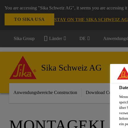
You are accessing "Sika Schweiz AG", it seems you are accessing it 
TO SIKA USA
STAY ON THE SIKA SCHWEIZ A
Sika Group
Länder
DE
Anwendungsb
Sika Schweiz AG
Date
Anwendungsbereiche Construction
Download Center
Wenn 
speic
über 
verwe
Infor
MONTAGEKLEB-
ein p