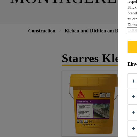
respe
Klick
Stand
zu ei
Diens
Construction
Kleben und Dichten am Bau
COOK
Mo
Starres Klebe
Einw