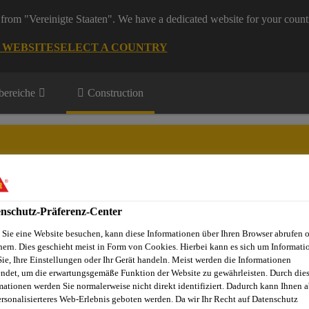
from "Vereinigte Staaten". We have a dedicated website for your count
G WEBSITE
SELECT A COUNTRY
ereiche
Construction
nschutz-Präferenz-Center
Projekte
Dienstleistungen
Referenzobjekte
Sika Apps
N
Sie eine Website besuchen, kann diese Informationen über Ihren Browser abrufen 
hern. Dies geschieht meist in Form von Cookies. Hierbei kann es sich um Informati
Sie, Ihre Einstellungen oder Ihr Gerät handeln. Meist werden die Informationen
ndet, um die erwartungsgemäße Funktion der Website zu gewährleisten. Durch die
mationen werden Sie normalerweise nicht direkt identifiziert. Dadurch kann Ihnen a
 UND DICHTSTO
ersonalisierteres Web-Erlebnis geboten werden. Da wir Ihr Recht auf Datenschutz