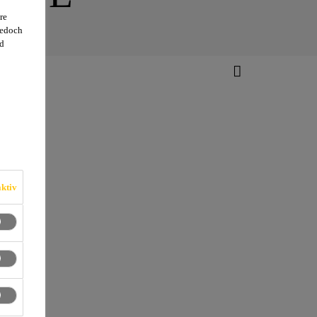
re
jedoch
d
ktiv