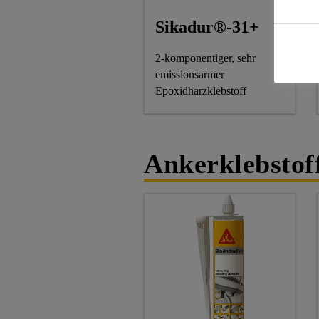
Sikadur®-31+
2-komponentiger, sehr
emissionsarmer
Epoxidharzklebstoff
Ankerklebstof