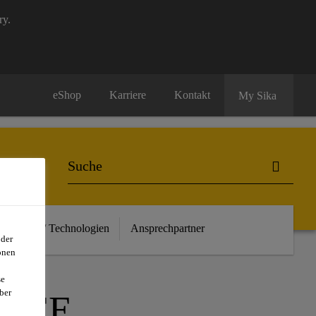
ry.
eShop
Karriere
Kontakt
My Sika
euheiten / Technologien
Ansprechpartner
oder
onen
se
ber
FFE