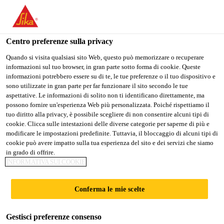
Stai visitando il sito web della "Sika Schweiz AG", sembra che si
stia accedendo da "Stati Uniti". Esiste un sito web separato per il
vostro paese.
Centro preferenze sulla privacy
PASSARE A
RIMANERE SIKA
SELEZIONARE
Quando si visita qualsiasi sito Web, questo può memorizzare o recuperare
informazioni sul tuo browser, in gran parte sotto forma di cookie. Queste
SIKA USA
SCHWEIZ AG
IL PAESE
informazioni potrebbero essere su di te, le tue preferenze o il tuo dispositivo e
sono utilizzate in gran parte per far funzionare il sito secondo le tue
aspettative. Le informazioni di solito non ti identificano direttamente, ma
Sika Schweiz AG
possono fornire un'esperienza Web più personalizzata. Poiché rispettiamo il
tuo diritto alla privacy, è possibile scegliere di non consentire alcuni tipi di
cookie. Clicca sulle intestazioni delle diverse categorie per saperne di più e
modificare le impostazioni predefinite. Tuttavia, il bloccaggio di alcuni tipi di
cookie può avere impatto sulla tua esperienza del sito e dei servizi che siamo
DOCUMENTI
in grado di offrire.
INFORMATIVA SUI COOKIE
PREFERITI
Conferma le mie scelte
Gestisci preferenze consenso