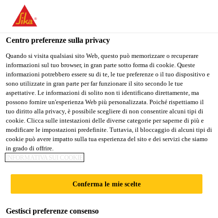
Stai visitando il sito web della "Sika Schweiz AG", sembra che si
stia accedendo da "Stati Uniti". Esiste un sito web separato per il
vostro paese.
Centro preferenze sulla privacy
Industry
...
Sikaflex®-821 FR
PASSARE A
RIMANERE SIKA
SELEZIONARE
Quando si visita qualsiasi sito Web, questo può memorizzare o recuperare
informazioni sul tuo browser, in gran parte sotto forma di cookie. Queste
SIKA USA
SCHWEIZ AG
IL PAESE
informazioni potrebbero essere su di te, le tue preferenze o il tuo dispositivo e
sono utilizzate in gran parte per far funzionare il sito secondo le tue
aspettative. Le informazioni di solito non ti identificano direttamente, ma
Sika Schweiz AG
possono fornire un'esperienza Web più personalizzata. Poiché rispettiamo il
Sikaflex®-821 FR
tuo diritto alla privacy, è possibile scegliere di non consentire alcuni tipi di
cookie. Clicca sulle intestazioni delle diverse categorie per saperne di più e
modificare le impostazioni predefinite. Tuttavia, il bloccaggio di alcuni tipi di
Sigillante antifuoco per l’utilizzo in
cookie può avere impatto sulla tua esperienza del sito e dei servizi che siamo
in grado di offrire.
ambienti interni di veicoli su rotaia
INFORMATIVA SUI COOKIE
Sikaflex®-821 FR è un sigillante poliuretanico
Conferma le mie scelte
elastico monocomponente, ritardante di fiamma, che
indurisce per reazione con l’umidità atmosferica. Il
Gestisci preferenze consenso
prodotto trova impiego nell’industria dei veicoli