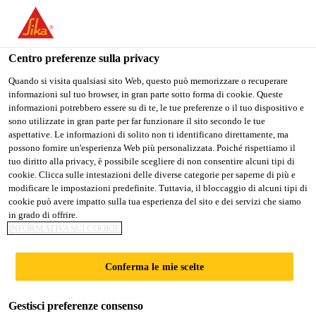
Stai visitando il sito web della "Sika Schweiz AG", sembra che si
stia accedendo da "Stati Uniti". Esiste un sito web separato per il
vostro paese.
Centro preferenze sulla privacy
Construction
...
Sika® Ucrete® HF 60 RT
PASSARE A
RIMANERE SIKA
SELEZIONARE
Quando si visita qualsiasi sito Web, questo può memorizzare o recuperare
informazioni sul tuo browser, in gran parte sotto forma di cookie. Queste
SIKA USA
SCHWEIZ AG
IL PAESE
informazioni potrebbero essere su di te, le tue preferenze o il tuo dispositivo e
sono utilizzate in gran parte per far funzionare il sito secondo le tue
aspettative. Le informazioni di solito non ti identificano direttamente, ma
Sika Schweiz AG
possono fornire un'esperienza Web più personalizzata. Poiché rispettiamo il
Sika® Ucrete® HF
tuo diritto alla privacy, è possibile scegliere di non consentire alcuni tipi di
cookie. Clicca sulle intestazioni delle diverse categorie per saperne di più e
modificare le impostazioni predefinite. Tuttavia, il bloccaggio di alcuni tipi di
60 RT
cookie può avere impatto sulla tua esperienza del sito e dei servizi che siamo
in grado di offrire.
INFORMATIVA SUI COOKIE
Pavimentazione strutturata in
poliuretano-cemento per sollecitazioni
Conferma le mie scelte
elevate
Gestisci preferenze consenso
Pavimentazione a base di poliuretano-cemento, priva