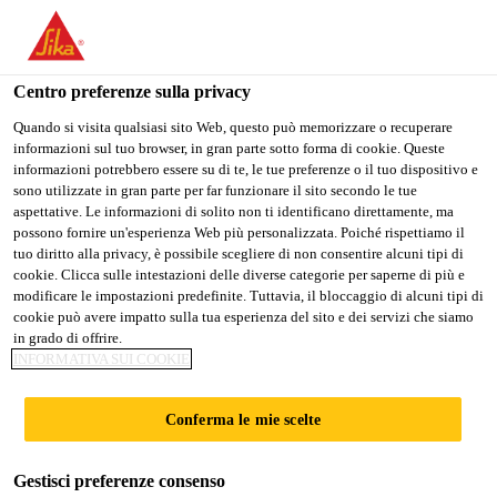
Stai visitando il sito web della "Sika Schweiz AG", sembra che si
stia accedendo da "Stati Uniti". Esiste un sito web separato per il
vostro paese.
Centro preferenze sulla privacy
PASSARE A
RIMANERE SIKA
SELEZIONARE
Quando si visita qualsiasi sito Web, questo può memorizzare o recuperare
informazioni sul tuo browser, in gran parte sotto forma di cookie. Queste
SIKA USA
SCHWEIZ AG
IL PAESE
informazioni potrebbero essere su di te, le tue preferenze o il tuo dispositivo e
sono utilizzate in gran parte per far funzionare il sito secondo le tue
aspettative. Le informazioni di solito non ti identificano direttamente, ma
Sika Schweiz AG
possono fornire un'esperienza Web più personalizzata. Poiché rispettiamo il
tuo diritto alla privacy, è possibile scegliere di non consentire alcuni tipi di
cookie. Clicca sulle intestazioni delle diverse categorie per saperne di più e
modificare le impostazioni predefinite. Tuttavia, il bloccaggio di alcuni tipi di
cookie può avere impatto sulla tua esperienza del sito e dei servizi che siamo
RESINE
in grado di offrire.
INFORMATIVA SUI COOKIE
EPOSSIDICHE
Conferma le mie scelte
Gestisci preferenze consenso