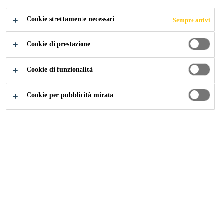
Cookie strettamente necessari
Sempre attivi
Construction
...
Resine epossidiche
Cookie di prestazione
Cookie di funzionalità
Cookie per pubblicità mirata
Sikafloor®-169
Resina epossidica bicomponente, trasparente
Sikafloor®-2510 W
Resina epossidica versatile a base acqua dalle emissioni