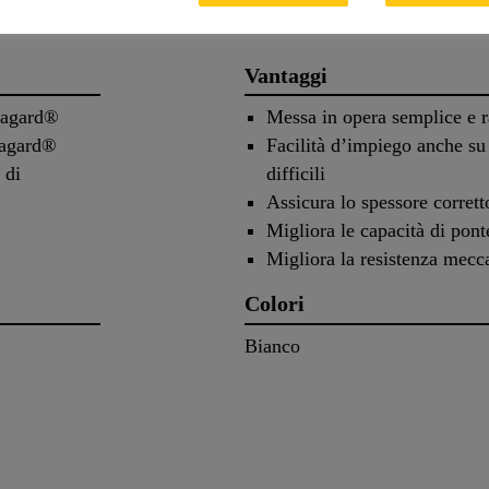
Vantaggi
ikagard®
Messa in opera semplice e 
ikagard®
Facilità d’impiego anche su 
 di
difficili
Assicura lo spessore corrett
Migliora le capacità di pont
Migliora la resistenza mecc
Colori
Bianco