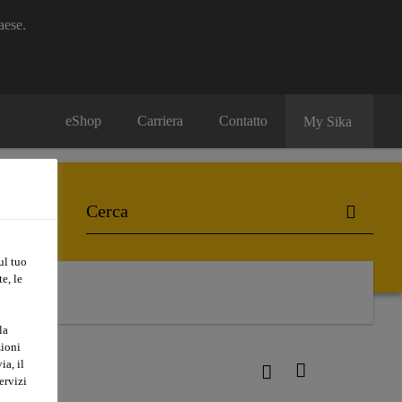
aese.
eShop
Carriera
Contatto
My Sika
ul tuo
e, le
la
zioni
ia, il
ervizi