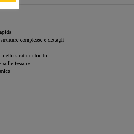
rapida
strutture complesse e dettagli
o dello strato di fondo
e sulle fessure
anica