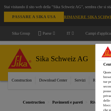
Stai visitando il sito web della "Sika Schweiz AG", sembra che si sti
PASSARE A SIKA USA
RIMANERE SIKA SCHW
Sika Group
Paese
IT
Campi d'applica
Sika Schweiz AG
Cent
Quand
browse
Construction
Download Center
Servizi
Referenze
tue pr
secon
posso
privac
delle 
Construction
Pavimenti e pareti
Rivestimenti
blocca
che si