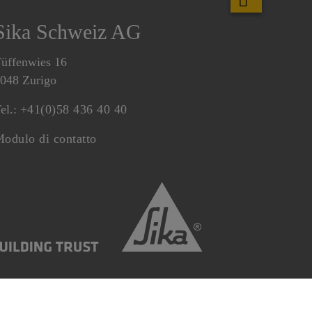
Sika Schweiz AG
üffenwies 16
048 Zurigo
el.:
+41(0)58 436 40 40
odulo di contatto