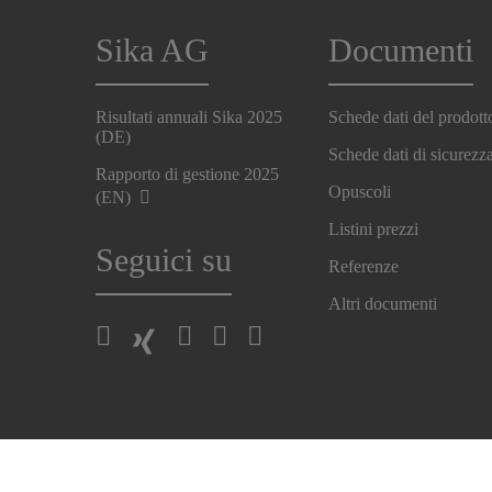
Sika AG
Documenti
Risultati annuali Sika 2025
Schede dati del prodott
(DE)
Schede dati di sicurezz
Rapporto di gestione 2025
Opuscoli
(EN)
Listini prezzi
Seguici su
Referenze
Altri documenti