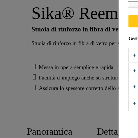
INFO
Sika® Reemat 
Stuoia di rinforzo in fibra di vetro
Gest
Messa in opera semplice e rapida
Facilità d’impiego anche su strutture comples
Assicura lo spessore corretto dello strato di
Panoramica
Dettagli d