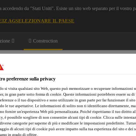
a accedendo da "Stati Uniti". Esiste un sito web separato per il vostro p
EIZ AG
SELEZIONARE IL PAESE
zione
Construction
ro preferenze sulla privacy
o si visita qualsiasi sito Web, questo può memorizzare o recuperare informazioni s
r, in gran parte sotto forma di cookie. Queste informazioni potrebbero essere su di t
Sika Apps
Interlocutore
eferenze o il tuo dispositivo e sono utilizzate in gran parte per far funzionare il sito
do le tue aspettative. Le informazioni di solito non ti identificano direttamente, ma
no fornire un'esperienza Web più personalizzata. Poiché rispettiamo il tuo diritto al
y, è possibile scegliere di non consentire alcuni tipi di cookie. Clicca sulle intesta
diverse categorie per saperne di più e modificare le impostazioni predefinite. Tuttav
Sabbia / accessori
Sika® Reemat Lite
ggio di alcuni tipi di cookie può avere impatto sulla tua esperienza del sito e dei s
amo in grado di offrire.