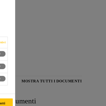
2
/m
ttivi
ODOTTO
MOSTRA TUTTI I DOCUMENTI
Documenti
utti