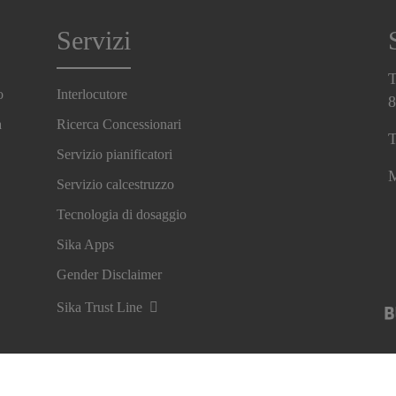
Servizi
T
o
Interlocutore
8
a
Ricerca Concessionari
T
Servizio pianificatori
M
Servizio calcestruzzo
Tecnologia di dosaggio
Sika Apps
Gender Disclaimer
Sika Trust Line