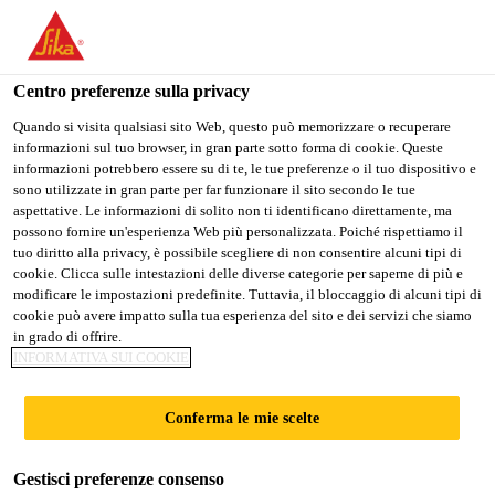
Stai visitando il sito web della "Sika Schweiz AG", sembra che si
stia accedendo da "Stati Uniti". Esiste un sito web separato per il
vostro paese.
Centro preferenze sulla privacy
Construction
...
Sika® Ucrete® MF
PASSARE A
RIMANERE SIKA
SELEZIONARE
Quando si visita qualsiasi sito Web, questo può memorizzare o recuperare
informazioni sul tuo browser, in gran parte sotto forma di cookie. Queste
SIKA USA
SCHWEIZ AG
IL PAESE
informazioni potrebbero essere su di te, le tue preferenze o il tuo dispositivo e
sono utilizzate in gran parte per far funzionare il sito secondo le tue
aspettative. Le informazioni di solito non ti identificano direttamente, ma
Sika Schweiz AG
possono fornire un'esperienza Web più personalizzata. Poiché rispettiamo il
Sika® Ucrete® MF
tuo diritto alla privacy, è possibile scegliere di non consentire alcuni tipi di
cookie. Clicca sulle intestazioni delle diverse categorie per saperne di più e
modificare le impostazioni predefinite. Tuttavia, il bloccaggio di alcuni tipi di
Pavimentazione liscia in poliuretano-
cookie può avere impatto sulla tua esperienza del sito e dei servizi che siamo
in grado di offrire.
cemento per sollecitazioni elevate
INFORMATIVA SUI COOKIE
Pavimentazione monostrato a 4 componenti unica
Conferma le mie scelte
nel suo genere, a base di poliuretano-cemento
pigmentato, priva di solventi, dalla superficie liscia e
Gestisci preferenze consenso
opaca, per elevate sollecitazioni, eccezionalmente