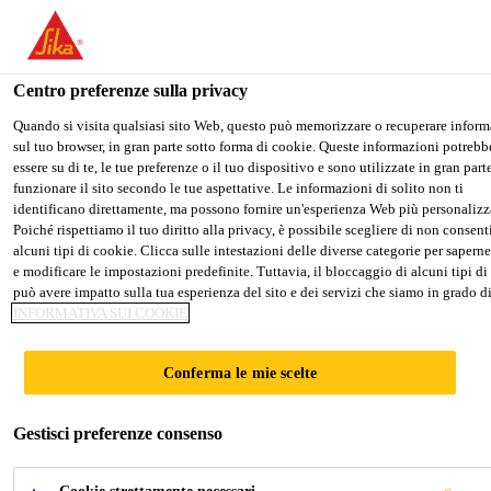
Stai visitando il sito web della "Sika Schweiz AG", sembra che si sti
accedendo da "Stati Uniti". Esiste un sito web separato per il vostro 
Centro preferenze sulla privacy
PASSARE A
RIMANERE SIKA
SELEZION
Construction
...
Sikafloor®-32 Pronto
SIKA USA
SCHWEIZ AG
IL PAES
Quando si visita qualsiasi sito Web, questo può memorizzare o recuperare inform
sul tuo browser, in gran parte sotto forma di cookie. Queste informazioni potrebb
essere su di te, le tue preferenze o il tuo dispositivo e sono utilizzate in gran parte
funzionare il sito secondo le tue aspettative. Le informazioni di solito non ti
Sika Schweiz AG
identificano direttamente, ma possono fornire un'esperienza Web più personalizz
Poiché rispettiamo il tuo diritto alla privacy, è possibile scegliere di non consent
Sikafloor®-32
alcuni tipi di cookie. Clicca sulle intestazioni delle diverse categorie per saperne
e modificare le impostazioni predefinite. Tuttavia, il bloccaggio di alcuni tipi d
può avere impatto sulla tua esperienza del sito e dei servizi che siamo in grado di 
Pronto
INFORMATIVA SUI COOKIE
Rivestimento flessibile bicomponente a
Conferma le mie scelte
base di PMMA
Gestisci preferenze consenso
Legante flessibile bicomponente a indurimento
rapido a base di polimetilmetacrilato PU modificato.