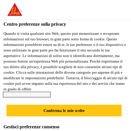
Stai visitando il sito web della "Sika Schweiz AG", sembra che si
stia accedendo da "Stati Uniti". Esiste un sito web separato per il
vostro paese.
Centro preferenze sulla privacy
Construction
...
Sika® Ucrete® HF 100 RT
PASSARE A
RIMANERE SIKA
SELEZIONARE
Quando si visita qualsiasi sito Web, questo può memorizzare o recuperare
informazioni sul tuo browser, in gran parte sotto forma di cookie. Queste
SIKA USA
SCHWEIZ AG
IL PAESE
informazioni potrebbero essere su di te, le tue preferenze o il tuo dispositivo e
sono utilizzate in gran parte per far funzionare il sito secondo le tue
aspettative. Le informazioni di solito non ti identificano direttamente, ma
Sika Schweiz AG
possono fornire un'esperienza Web più personalizzata. Poiché rispettiamo il
Sika® Ucrete® HF
tuo diritto alla privacy, è possibile scegliere di non consentire alcuni tipi di
cookie. Clicca sulle intestazioni delle diverse categorie per saperne di più e
modificare le impostazioni predefinite. Tuttavia, il bloccaggio di alcuni tipi di
100 RT
cookie può avere impatto sulla tua esperienza del sito e dei servizi che siamo
in grado di offrire.
INFORMATIVA SUI COOKIE
Pavimentazione strutturata in
poliuretano-cemento per sollecitazioni
Conferma le mie scelte
elevate
Gestisci preferenze consenso
Pavimentazione monostrato a 4 componenti a base di