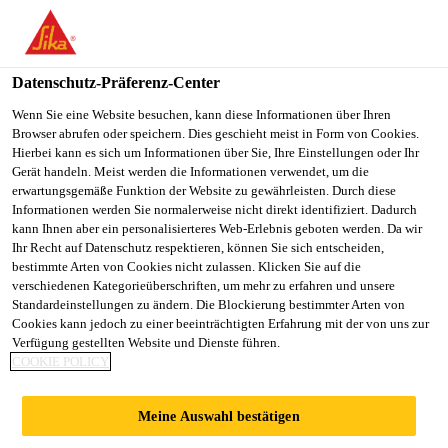
You are accessing "Sika Schweiz AG", it seems you are
accessing it from "Vereinigte Staaten". We have a dedicated
website for your country.
Datenschutz-Präferenz-Center
TO
Wenn Sie eine Website besuchen, kann diese Informationen über Ihren
STAY ON THE SIKA
SELECT A
Browser abrufen oder speichern. Dies geschieht meist in Form von Cookies.
SIKA
SCHWEIZ AG WEBSITE
COUNTRY
Hierbei kann es sich um Informationen über Sie, Ihre Einstellungen oder Ihr
USA
Gerät handeln. Meist werden die Informationen verwendet, um die
erwartungsgemäße Funktion der Website zu gewährleisten. Durch diese
Informationen werden Sie normalerweise nicht direkt identifiziert. Dadurch
Sika Schweiz AG
kann Ihnen aber ein personalisierteres Web-Erlebnis geboten werden. Da wir
Ihr Recht auf Datenschutz respektieren, können Sie sich entscheiden,
bestimmte Arten von Cookies nicht zulassen. Klicken Sie auf die
verschiedenen Kategorieüberschriften, um mehr zu erfahren und unsere
Standardeinstellungen zu ändern. Die Blockierung bestimmter Arten von
REPROFILIERMÖR
Cookies kann jedoch zu einer beeinträchtigten Erfahrung mit der von uns zur
Verfügung gestellten Website und Dienste führen.
COOKIE POLICY
TEL
Meine Auswahl bestätigen